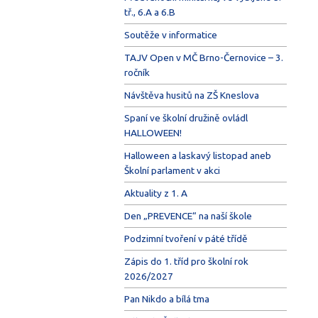
tř., 6.A a 6.B
Soutěže v informatice
TAJV Open v MČ Brno-Černovice – 3.
ročník
Návštěva husitů na ZŠ Kneslova
Spaní ve školní družině ovládl
HALLOWEEN!
Halloween a laskavý listopad aneb
Školní parlament v akci
Aktuality z 1. A
Den „PREVENCE“ na naší škole
Podzimní tvoření v páté třídě
Zápis do 1. tříd pro školní rok
2026/2027
Pan Nikdo a bílá tma