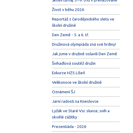
Život v běhu 2026
Reportáž z čarodějnického sletu ve
školní družině
Den Země - 5. a 6. tř.
Družinová olympiáda zná své hrdiny!
Jak jsme v družině oslavili Den Země
Švihadlová soutěž družin
Exkurze HZS Líšeň
Velikonoce ve školní družině
Oznámení ŠJ
Jarní radosti na Kneslovce
Lyžák ve Staré Vsi: slunce, sníh a
skvělé zážitky
Prezentiáda - 2026