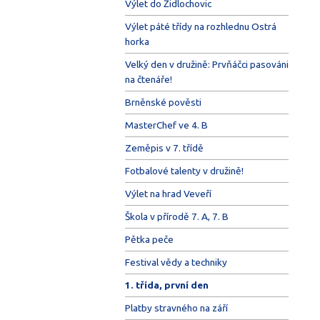
Výlet do Židlochovic
Výlet páté třídy na rozhlednu Ostrá
horka
Velký den v družině: Prvňáčci pasováni
na čtenáře!
Brněnské pověsti
MasterChef ve 4. B
Zeměpis v 7. třídě
Fotbalové talenty v družině!
Výlet na hrad Veveří
Škola v přírodě 7. A, 7. B
Pětka peče
Festival vědy a techniky
1. třída, první den
Platby stravného na září