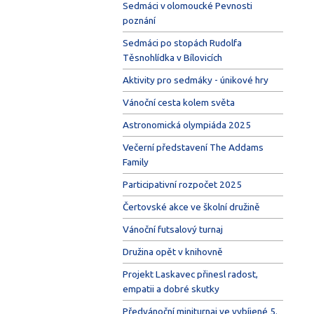
Sedmáci v olomoucké Pevnosti
poznání
Sedmáci po stopách Rudolfa
Těsnohlídka v Bílovicích
Aktivity pro sedmáky - únikové hry
Vánoční cesta kolem světa
Astronomická olympiáda 2025
Večerní představení The Addams
Family
Participativní rozpočet 2025
Čertovské akce ve školní družině
Vánoční futsalový turnaj
Družina opět v knihovně
Projekt Laskavec přinesl radost,
empatii a dobré skutky
Předvánoční miniturnaj ve vybíjené 5.