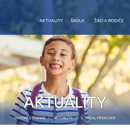
AKTUALITY
ŠKOLA
ŽÁCI A RODIČE
AKTUALITY
ÚVODNÍ STRÁNKA
AKTUALITY
1. TŘÍDA, PRVNÍ DEN