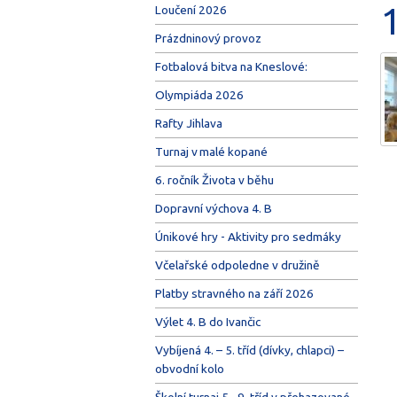
1
Loučení 2026
Prázdninový provoz
Fotbalová bitva na Kneslové:
Olympiáda 2026
Rafty Jihlava
Turnaj v malé kopané
6. ročník Života v běhu
Dopravní výchova 4. B
Únikové hry - Aktivity pro sedmáky
Včelařské odpoledne v družině
Platby stravného na září 2026
Výlet 4. B do Ivančic
Vybíjená 4. – 5. tříd (dívky, chlapci) –
obvodní kolo
Školní turnaj 5.–9. tříd v přehazované