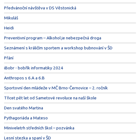
Předvánoční návštěva v DS Věstonická
Mikuláš
Heidi
Preventivní program – Alkohol je nebezpečná droga
Seznámení s králičím sportem a workshop bubnování v ŠD
Přání
iBobr - bobřík informatiky 2024
Anthropos s 6.A a 6.B
Sportovní den mládeže v MČ Brno-Černovice – 2. ročník
Třicet pět let od Sametové revoluce na naší škole
Den svatého Martina
Pythagoriáda a Mateso
Miniveletrh středních škol – pozvánka
Lesní stezka a spaní v ŠD