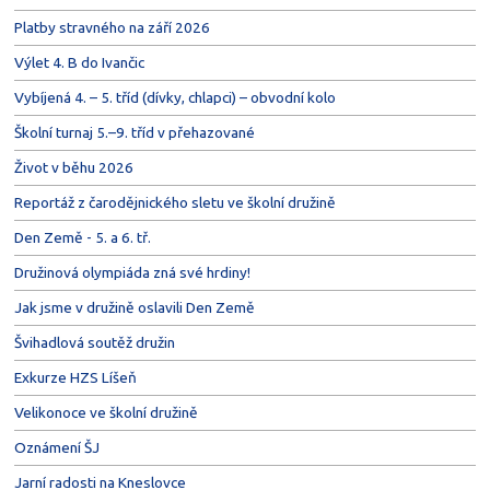
Platby stravného na září 2026
Výlet 4. B do Ivančic
Vybíjená 4. – 5. tříd (dívky, chlapci) – obvodní kolo
Školní turnaj 5.–9. tříd v přehazované
Život v běhu 2026
Reportáž z čarodějnického sletu ve školní družině
Den Země - 5. a 6. tř.
Družinová olympiáda zná své hrdiny!
Jak jsme v družině oslavili Den Země
Švihadlová soutěž družin
Exkurze HZS Líšeň
Velikonoce ve školní družině
Oznámení ŠJ
Jarní radosti na Kneslovce