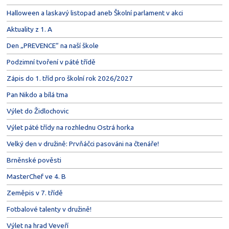
Halloween a laskavý listopad aneb Školní parlament v akci
Aktuality z 1. A
Den „PREVENCE“ na naší škole
Podzimní tvoření v páté třídě
Zápis do 1. tříd pro školní rok 2026/2027
Pan Nikdo a bílá tma
Výlet do Židlochovic
Výlet páté třídy na rozhlednu Ostrá horka
Velký den v družině: Prvňáčci pasováni na čtenáře!
Brněnské pověsti
MasterChef ve 4. B
Zeměpis v 7. třídě
Fotbalové talenty v družině!
Výlet na hrad Veveří