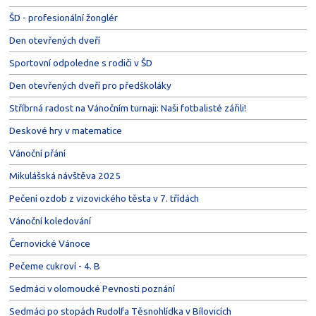
ŠD - profesionální žonglér
Den otevřených dveří
Sportovní odpoledne s rodiči v ŠD
Den otevřených dveří pro předškoláky
Stříbrná radost na Vánočním turnaji: Naši fotbalisté zářili!
Deskové hry v matematice
Vánoční přání
Mikulášská návštěva 2025
Pečení ozdob z vizovického těsta v 7. třídách
Vánoční koledování
Černovické Vánoce
Pečeme cukroví - 4. B
Sedmáci v olomoucké Pevnosti poznání
Sedmáci po stopách Rudolfa Těsnohlídka v Bílovicích