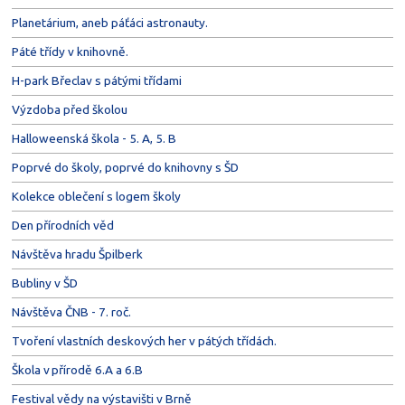
Planetárium, aneb páťáci astronauty.
Páté třídy v knihovně.
H-park Břeclav s pátými třídami
Výzdoba před školou
Halloweenská škola - 5. A, 5. B
Poprvé do školy, poprvé do knihovny s ŠD
Kolekce oblečení s logem školy
Den přírodních věd
Návštěva hradu Špilberk
Bubliny v ŠD
Návštěva ČNB - 7. roč.
Tvoření vlastních deskových her v pátých třídách.
Škola v přírodě 6.A a 6.B
Festival vědy na výstavišti v Brně