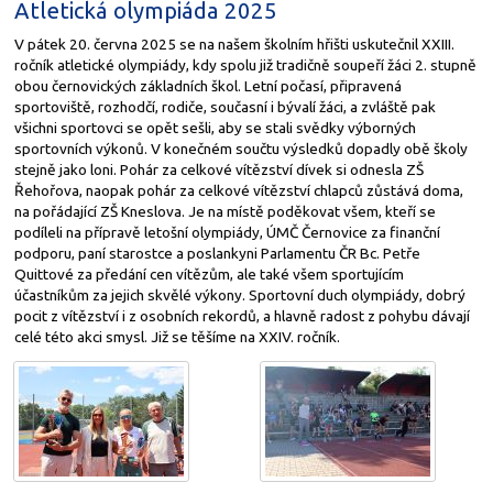
Atletická olympiáda 2025
V pátek 20. června 2025 se na našem školním hřišti uskutečnil XXIII.
ročník atletické olympiády, kdy spolu již tradičně soupeří žáci 2. stupně
obou černovických základních škol. Letní počasí, připravená
sportoviště, rozhodčí, rodiče, současní i bývalí žáci, a zvláště pak
všichni sportovci se opět sešli, aby se stali svědky výborných
sportovních výkonů. V konečném součtu výsledků dopadly obě školy
stejně jako loni. Pohár za celkové vítězství dívek si odnesla ZŠ
Řehořova, naopak pohár za celkové vítězství chlapců zůstává doma,
na pořádající ZŠ Kneslova. Je na místě poděkovat všem, kteří se
podíleli na přípravě letošní olympiády, ÚMČ Černovice za finanční
podporu, paní starostce a poslankyni Parlamentu ČR Bc. Petře
Quittové za předání cen vítězům, ale také všem sportujícím
účastníkům za jejich skvělé výkony. Sportovní duch olympiády, dobrý
pocit z vítězství i z osobních rekordů, a hlavně radost z pohybu dávají
celé této akci smysl. Již se těšíme na XXIV. ročník.