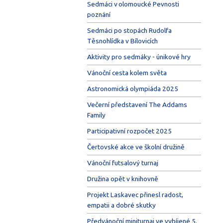
Sedmáci v olomoucké Pevnosti
poznání
Sedmáci po stopách Rudolfa
Těsnohlídka v Bílovicích
Aktivity pro sedmáky - únikové hry
Vánoční cesta kolem světa
Astronomická olympiáda 2025
Večerní představení The Addams
Family
Participativní rozpočet 2025
Čertovské akce ve školní družině
Vánoční futsalový turnaj
Družina opět v knihovně
Projekt Laskavec přinesl radost,
empatii a dobré skutky
Předvánoční miniturnaj ve vybíjené 5.