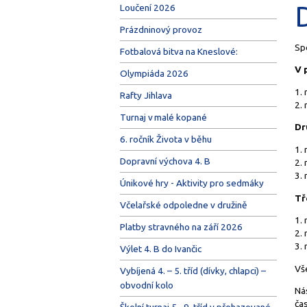
Loučení 2026
Prázdninový provoz
Spo
Fotbalová bitva na Kneslové:
V 
Olympiáda 2026
1.
Rafty Jihlava
2.
Turnaj v malé kopané
Dr
6. ročník Života v běhu
1.
Dopravní výchova 4. B
2.
3.
Únikové hry - Aktivity pro sedmáky
Tř
Včelařské odpoledne v družině
1.
Platby stravného na září 2026
2.
3.
Výlet 4. B do Ivančic
Vš
Vybíjená 4. – 5. tříd (dívky, chlapci) –
obvodní kolo
Nás
čas
Školní turnaj 5.–9. tříd v přehazované