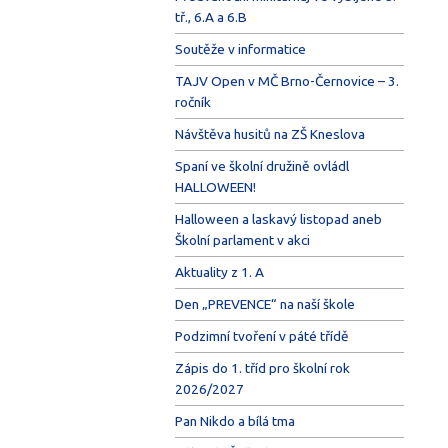
tř., 6.A a 6.B
Soutěže v informatice
TAJV Open v MČ Brno-Černovice – 3.
ročník
Návštěva husitů na ZŠ Kneslova
Spaní ve školní družině ovládl
HALLOWEEN!
Halloween a laskavý listopad aneb
Školní parlament v akci
Aktuality z 1. A
Den „PREVENCE“ na naší škole
Podzimní tvoření v páté třídě
Zápis do 1. tříd pro školní rok
2026/2027
Pan Nikdo a bílá tma