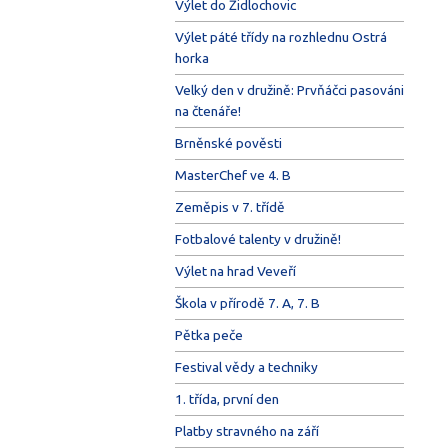
Výlet do Židlochovic
Výlet páté třídy na rozhlednu Ostrá
horka
Velký den v družině: Prvňáčci pasováni
na čtenáře!
Brněnské pověsti
MasterChef ve 4. B
Zeměpis v 7. třídě
Fotbalové talenty v družině!
Výlet na hrad Veveří
Škola v přírodě 7. A, 7. B
Pětka peče
Festival vědy a techniky
1. třída, první den
Platby stravného na září