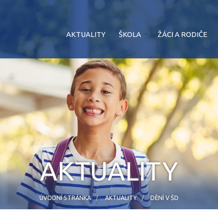
AKTUALITY
ŠKOLA
ŽÁCI A RODIČE
AKTUALITY
ÚVODNÍ STRÁNKA
AKTUALITY
DĚNÍ V ŠD