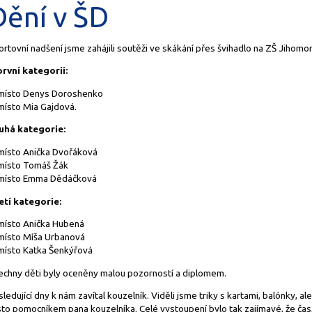
Dění v ŠD
rtovní nadšení jsme zahájili soutěži ve skákání přes švihadlo na ZŠ Jihomor
první kategorii:
 místo Denys Doroshenko
 místo Mia Gajdová.
uhá kategorie:
 místo Anička Dvořáková
 místo Tomáš Žák
 místo Emma Dědáčková
etí kategorie:
 místo Anička Hubená
 místo Míša Urbanová
 místo Katka Šenkýřová
echny děti byly oceněny malou pozorností a diplomem.
ledující dny k nám zavítal kouzelník. Viděli jsme triky s kartami, balónky, al
to pomocníkem pana kouzelníka. Celé vystoupení bylo tak zajímavé, že čas, 