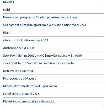
Mikuláš
Heidi
Preventivní program – Alkohol je nebezpečná droga
Seznámení s králičím sportem a workshop bubnování v ŠD
Přání
iBobr - bobřík informatiky 2024
Anthropos s 6.A a 6.B
Sportovní den mládeže v MČ Brno-Černovice – 2. ročník
Třicet pět let od Sametové revoluce na naší škole
Den svatého Martina
Pythagoriáda a Mateso
Miniveletrh středních škol – pozvánka
Lesní stezka a spaní v ŠD
Planetárium, aneb páťáci astronauty.