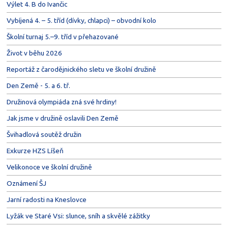
Výlet 4. B do Ivančic
Vybíjená 4. – 5. tříd (dívky, chlapci) – obvodní kolo
Školní turnaj 5.–9. tříd v přehazované
Život v běhu 2026
Reportáž z čarodějnického sletu ve školní družině
Den Země - 5. a 6. tř.
Družinová olympiáda zná své hrdiny!
Jak jsme v družině oslavili Den Země
Švihadlová soutěž družin
Exkurze HZS Líšeň
Velikonoce ve školní družině
Oznámení ŠJ
Jarní radosti na Kneslovce
Lyžák ve Staré Vsi: slunce, sníh a skvělé zážitky