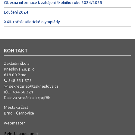
Obecná informace k zahájení školního roku 2024/2025
Loučení 2024
XXII. ročník atletické olympiády
KONTAKT
Základní škola
Kneslova 28, p. o.
618 00 Brno
548 531 575
sekretariat@zskneslova.cz
IČO: 494 66 321
Datová schránka: kcpqf8h
Městská část
Brno - Černovice
webmaster
Select Language
▼