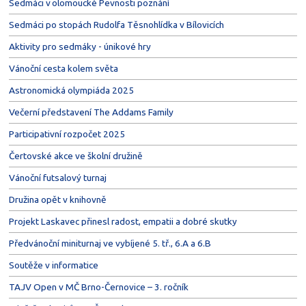
Sedmáci v olomoucké Pevnosti poznání
Sedmáci po stopách Rudolfa Těsnohlídka v Bílovicích
Aktivity pro sedmáky - únikové hry
Vánoční cesta kolem světa
Astronomická olympiáda 2025
Večerní představení The Addams Family
Participativní rozpočet 2025
Čertovské akce ve školní družině
Vánoční futsalový turnaj
Družina opět v knihovně
Projekt Laskavec přinesl radost, empatii a dobré skutky
Předvánoční miniturnaj ve vybíjené 5. tř., 6.A a 6.B
Soutěže v informatice
TAJV Open v MČ Brno-Černovice – 3. ročník