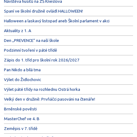
Návštěva husitů na ZŠ Kneslova
Spaní ve školní družině ovládl HALLOWEEN!
Halloween a laskavý listopad aneb Školní parlament v akci
Aktuality z 1. A
Den „PREVENCE“ na naší škole
Podzimní tvoření v páté třídě
Zápis do 1. tříd pro školní rok 2026/2027
Pan Nikdo a bílá tma
Výlet do Židlochovic
Výlet páté třídy na rozhlednu Ostrá horka
Velký den v družině: Prvňáčci pasováni na čtenáře!
Brněnské pověsti
MasterChef ve 4. B
Zeměpis v 7. třídě