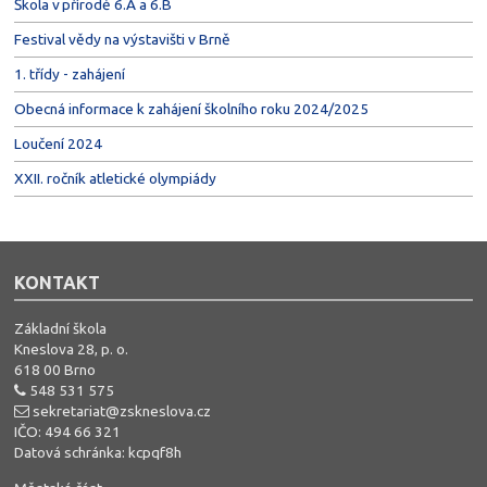
Škola v přírodě 6.A a 6.B
Festival vědy na výstavišti v Brně
1. třídy - zahájení
Obecná informace k zahájení školního roku 2024/2025
Loučení 2024
XXII. ročník atletické olympiády
KONTAKT
Základní škola
Kneslova 28, p. o.
618 00 Brno
548 531 575
sekretariat@zskneslova.cz
IČO: 494 66 321
Datová schránka: kcpqf8h