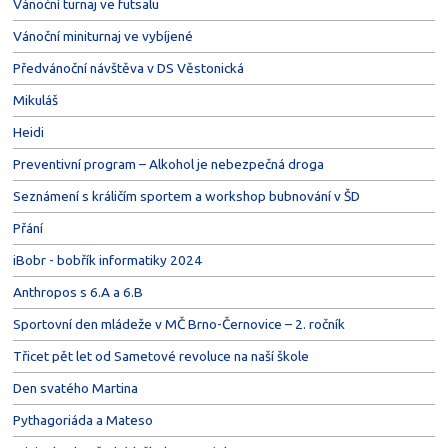
Vánoční turnaj ve futsalu
Vánoční miniturnaj ve vybíjené
Předvánoční návštěva v DS Věstonická
Mikuláš
Heidi
Preventivní program – Alkohol je nebezpečná droga
Seznámení s králičím sportem a workshop bubnování v ŠD
Přání
iBobr - bobřík informatiky 2024
Anthropos s 6.A a 6.B
Sportovní den mládeže v MČ Brno-Černovice – 2. ročník
Třicet pět let od Sametové revoluce na naší škole
Den svatého Martina
Pythagoriáda a Mateso