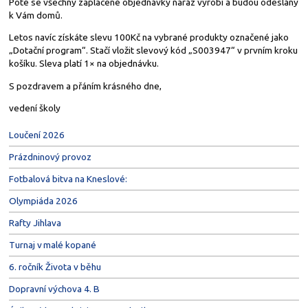
Poté se všechny zaplacené objednávky naráz vyrobí a budou odeslány
k Vám domů.
Letos navíc získáte slevu 100Kč na vybrané produkty označené jako
„Dotační program“. Stačí vložit slevový kód „S003947“ v prvním kroku
košíku. Sleva platí 1× na objednávku.
S pozdravem a přáním krásného dne,
vedení školy
Loučení 2026
Prázdninový provoz
Fotbalová bitva na Kneslové:
Olympiáda 2026
Rafty Jihlava
Turnaj v malé kopané
6. ročník Života v běhu
Dopravní výchova 4. B