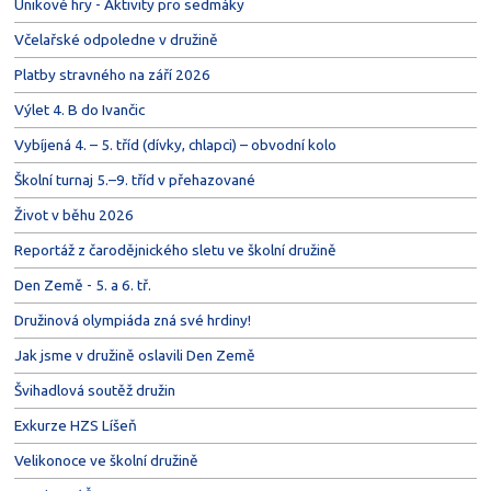
Únikové hry - Aktivity pro sedmáky
Včelařské odpoledne v družině
Platby stravného na září 2026
Výlet 4. B do Ivančic
Vybíjená 4. – 5. tříd (dívky, chlapci) – obvodní kolo
Školní turnaj 5.–9. tříd v přehazované
Život v běhu 2026
Reportáž z čarodějnického sletu ve školní družině
Den Země - 5. a 6. tř.
Družinová olympiáda zná své hrdiny!
Jak jsme v družině oslavili Den Země
Švihadlová soutěž družin
Exkurze HZS Líšeň
Velikonoce ve školní družině