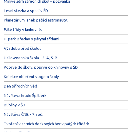
Miniveletrh středních škol – pozvánka
Lesní stezka a spaní v ŠD
Planetárium, aneb páťáci astronauty.
Páté třídy v knihovně.
H-park Břeclav s pátými třídami
Výzdoba před školou
Halloweenská škola - 5. A, 5. B
Poprvé do školy, poprvé do knihovny s ŠD
Kolekce oblečení s logem školy
Den přírodních věd
Návštěva hradu Špilberk
Bubliny v ŠD
Návštěva ČNB - 7. roč.
Tvoření vlastních deskových her v pátých třídách.