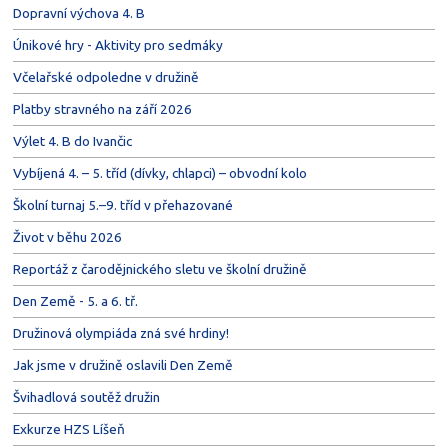
Dopravní výchova 4. B
Únikové hry - Aktivity pro sedmáky
Včelařské odpoledne v družině
Platby stravného na září 2026
Výlet 4. B do Ivančic
Vybíjená 4. – 5. tříd (dívky, chlapci) – obvodní kolo
Školní turnaj 5.–9. tříd v přehazované
Život v běhu 2026
Reportáž z čarodějnického sletu ve školní družině
Den Země - 5. a 6. tř.
Družinová olympiáda zná své hrdiny!
Jak jsme v družině oslavili Den Země
Švihadlová soutěž družin
Exkurze HZS Líšeň