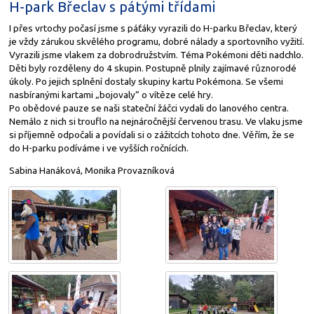
H-park Břeclav s pátými třídami
I přes vrtochy počasí jsme s páťáky vyrazili do H-parku Břeclav, který
je vždy zárukou skvělého programu, dobré nálady a sportovního vyžití.
Vyrazili jsme vlakem za dobrodružstvím. Téma Pokémoni děti nadchlo.
Děti byly rozděleny do 4 skupin. Postupně plnily zajímavé různorodé
úkoly. Po jejich splnění dostaly skupiny kartu Pokémona. Se všemi
nasbíranými kartami „bojovaly“ o vítěze celé hry.
Po obědové pauze se naši stateční žáčci vydali do lanového centra.
Nemálo z nich si trouflo na nejnáročnější červenou trasu. Ve vlaku jsme
si příjemně odpočali a povídali si o zážitcích tohoto dne. Věřím, že se
do H-parku podíváme i ve vyšších ročnících.
Sabina Hanáková, Monika Provazníková