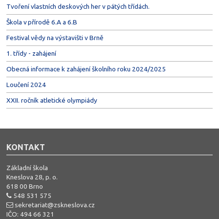
Tvoření vlastních deskových her v pátých třídách.
Škola v přírodě 6.A a 6.B
Festival vědy na výstavišti v Brně
1. třídy - zahájení
Obecná informace k zahájení školního roku 2024/2025
Loučení 2024
XXII. ročník atletické olympiády
KONTAKT
Základní škola
Kneslova 28, p. o.
618 00 Brno
548 531 575
sekretariat@zskneslova.cz
IČO: 494 66 321