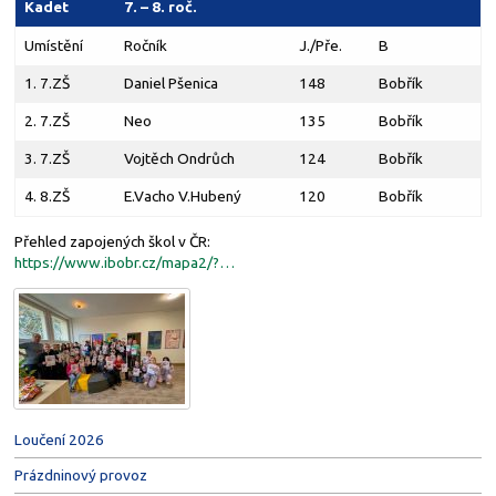
Kadet
7. – 8. roč.
Umístění
Ročník
J./Pře.
B
1. 7.ZŠ
Daniel Pšenica
148
Bobřík
2. 7.ZŠ
Neo
135
Bobřík
3. 7.ZŠ
Vojtěch Ondrůch
124
Bobřík
4. 8.ZŠ
E.Vacho V.Hubený
120
Bobřík
Přehled zapojených škol v ČR:
https://www.ibobr.cz/mapa2/?…
Loučení 2026
Prázdninový provoz