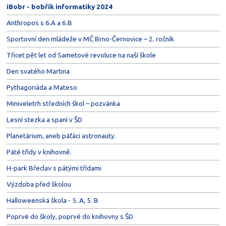
iBobr - bobřík informatiky 2024
Anthropos s 6.A a 6.B
Sportovní den mládeže v MČ Brno-Černovice – 2. ročník
Třicet pět let od Sametové revoluce na naší škole
Den svatého Martina
Pythagoriáda a Mateso
Miniveletrh středních škol – pozvánka
Lesní stezka a spaní v ŠD
Planetárium, aneb páťáci astronauty.
Páté třídy v knihovně.
H-park Břeclav s pátými třídami
Výzdoba před školou
Halloweenská škola - 5. A, 5. B
Poprvé do školy, poprvé do knihovny s ŠD