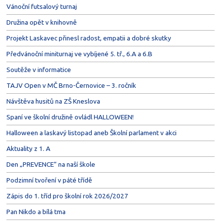
Vánoční futsalový turnaj
Družina opět v knihovně
Projekt Laskavec přinesl radost, empatii a dobré skutky
Předvánoční miniturnaj ve vybíjené 5. tř., 6.A a 6.B
Soutěže v informatice
TAJV Open v MČ Brno-Černovice – 3. ročník
Návštěva husitů na ZŠ Kneslova
Spaní ve školní družině ovládl HALLOWEEN!
Halloween a laskavý listopad aneb Školní parlament v akci
Aktuality z 1. A
Den „PREVENCE“ na naší škole
Podzimní tvoření v páté třídě
Zápis do 1. tříd pro školní rok 2026/2027
Pan Nikdo a bílá tma