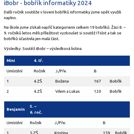
iBobr - bobřík informatiky 2024
Další ročník soutěže v lovení bobříků informatiky jsme opět využili
naplno.
Na škole jsme získali napříč kategoriemi celkem 19 bobříků. Žáci 8. –
9. ročníků letos měli příležitost vyzkoušet si soutěž ITslot a tak se
bobříků účastnila jen malá část.
Výsledky: Soutěž iBobr – výsledková listina
Mini
4. tř.
Umístění
Ročník
J./Pře.
B
1
4.ZŠ
Božena
167
Bobřík
2
4.ZŠ
Vilem a Lukas
120
Bobřík
5. –
Benjamin
6. roč.
Umístění
Ročník
J./Pře.
B
1
5.ZŠ
Kristina
159
Bobřík