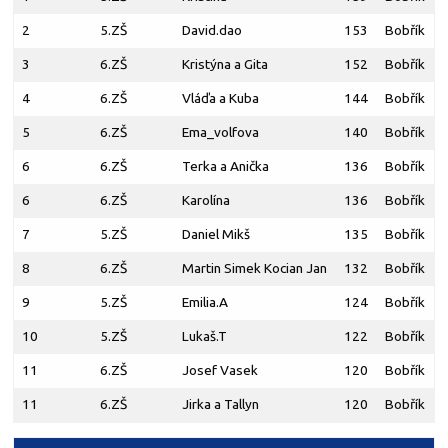
2
5.ZŠ
David.dao
153
Bobřík
3
6.ZŠ
Kristýna a Gita
152
Bobřík
4
6.ZŠ
Vláďa a Kuba
144
Bobřík
5
6.ZŠ
Ema_volfova
140
Bobřík
6
6.ZŠ
Terka a Anička
136
Bobřík
6
6.ZŠ
Karolína
136
Bobřík
7
5.ZŠ
Daniel Mikš
135
Bobřík
8
6.ZŠ
Martin Simek Kocian Jan
132
Bobřík
9
5.ZŠ
Emilia.A
124
Bobřík
10
5.ZŠ
Lukaš.T
122
Bobřík
11
6.ZŠ
Josef Vasek
120
Bobřík
11
6.ZŠ
Jirka a Tallyn
120
Bobřík