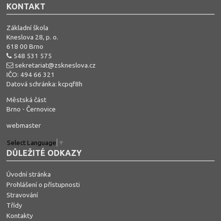
KONTAKT
Základní škola
Kneslova 28, p. o.
618 00 Brno
548 531 575
sekretariat@zskneslova.cz
IČO: 494 66 321
Datová schránka: kcpqf8h
Městská část
Brno - Černovice
webmaster
Select Language
▼
DŮLEŽITÉ ODKAZY
Úvodní stránka
Prohlášení o přístupnosti
Stravování
Třídy
Kontakty