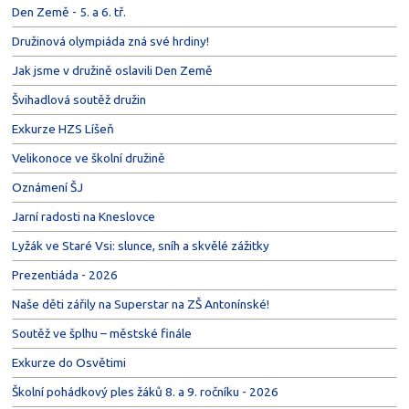
Den Země - 5. a 6. tř.
Družinová olympiáda zná své hrdiny!
Jak jsme v družině oslavili Den Země
Švihadlová soutěž družin
Exkurze HZS Líšeň
Velikonoce ve školní družině
Oznámení ŠJ
Jarní radosti na Kneslovce
Lyžák ve Staré Vsi: slunce, sníh a skvělé zážitky
Prezentiáda - 2026
Naše děti zářily na Superstar na ZŠ Antonínské!
Soutěž ve šplhu – městské finále
Exkurze do Osvětimi
Školní pohádkový ples žáků 8. a 9. ročníku - 2026