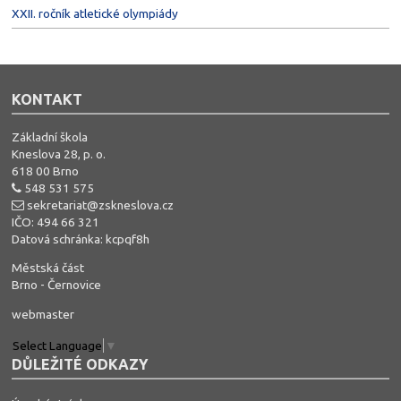
XXII. ročník atletické olympiády
KONTAKT
Základní škola
Kneslova 28, p. o.
618 00 Brno
548 531 575
sekretariat@zskneslova.cz
IČO: 494 66 321
Datová schránka: kcpqf8h
Městská část
Brno - Černovice
webmaster
Select Language
▼
DŮLEŽITÉ ODKAZY