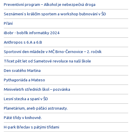
Preventivní program – Alkohol je nebezpečná droga
Seznámení s králičím sportem a workshop bubnování v ŠD
Přání
iBobr - bobřík informatiky 2024
Anthropos s 6.A a 6.B
Sportovní den mládeže v MČ Brno-Černovice – 2. ročník
Třicet pět let od Sametové revoluce na naší škole
Den svatého Martina
Pythagoriáda a Mateso
Miniveletrh středních škol – pozvánka
Lesní stezka a spaní v ŠD
Planetárium, aneb páťáci astronauty.
Páté třídy v knihovně.
H-park Břeclav s pátými třídami