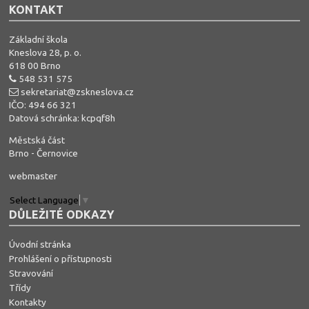
KONTAKT
Základní škola
Kneslova 28, p. o.
618 00 Brno
548 531 575
sekretariat@zskneslova.cz
IČO: 494 66 321
Datová schránka: kcpqf8h
Městská část
Brno - Černovice
webmaster
Select Language
▼
DŮLEŽITÉ ODKAZY
Úvodní stránka
Prohlášení o přístupnosti
Stravování
Třídy
Kontakty