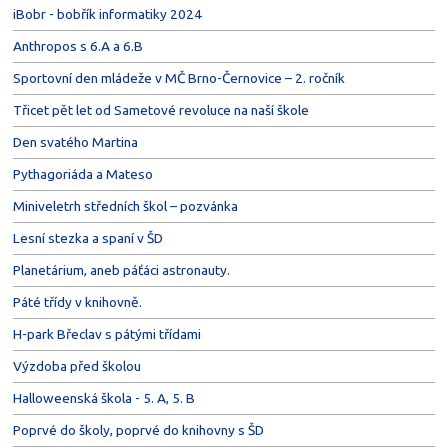
iBobr - bobřík informatiky 2024
Anthropos s 6.A a 6.B
Sportovní den mládeže v MČ Brno-Černovice – 2. ročník
Třicet pět let od Sametové revoluce na naší škole
Den svatého Martina
Pythagoriáda a Mateso
Miniveletrh středních škol – pozvánka
Lesní stezka a spaní v ŠD
Planetárium, aneb páťáci astronauty.
Páté třídy v knihovně.
H-park Břeclav s pátými třídami
Výzdoba před školou
Halloweenská škola - 5. A, 5. B
Poprvé do školy, poprvé do knihovny s ŠD