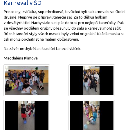
Karneval v ŠD
Princezny, zvířátka, superhrdinové, ti všichni byli na karnevalu ve školní
družině. Nejprve se připravil taneční sál. Za to děkuji holkám
z devátých tříd. Nachystalo se i pár dobrot pro nejlepší tanečníky. Pak
se všechny oddělení družiny přesunuly do sálu a karneval mohl začít.
Různé taneční styly všech masek byly velmi originální. Každá maska si
tak mohla pochutnat na malém občerstvení.
Na závěr nechyběl ani tradiční taneční vláček.
Magdaléna Klímová