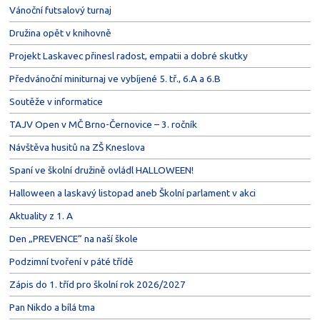
Vánoční futsalový turnaj
Družina opět v knihovně
Projekt Laskavec přinesl radost, empatii a dobré skutky
Předvánoční miniturnaj ve vybíjené 5. tř., 6.A a 6.B
Soutěže v informatice
TAJV Open v MČ Brno-Černovice – 3. ročník
Návštěva husitů na ZŠ Kneslova
Spaní ve školní družině ovládl HALLOWEEN!
Halloween a laskavý listopad aneb Školní parlament v akci
Aktuality z 1. A
Den „PREVENCE“ na naší škole
Podzimní tvoření v páté třídě
Zápis do 1. tříd pro školní rok 2026/2027
Pan Nikdo a bílá tma