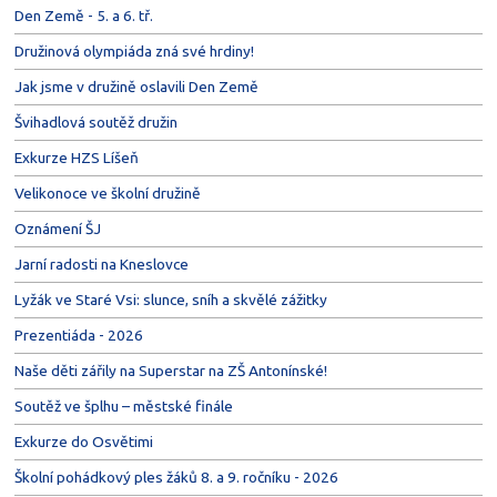
Den Země - 5. a 6. tř.
Družinová olympiáda zná své hrdiny!
Jak jsme v družině oslavili Den Země
Švihadlová soutěž družin
Exkurze HZS Líšeň
Velikonoce ve školní družině
Oznámení ŠJ
Jarní radosti na Kneslovce
Lyžák ve Staré Vsi: slunce, sníh a skvělé zážitky
Prezentiáda - 2026
Naše děti zářily na Superstar na ZŠ Antonínské!
Soutěž ve šplhu – městské finále
Exkurze do Osvětimi
Školní pohádkový ples žáků 8. a 9. ročníku - 2026