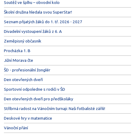
Soutěž ve šplhu – obvodní kolo
Školní družina hledala svou SuperStar!
Seznam přijatých žáků do 1. tř. 2026 - 2027
Divadelní vystoupení žáků z 6. A
Zeměpisný občasník
Procházka 1. B
Jižní Morava čte
ŠD - profesionální žonglér
Den otevřených dveří
Sportovní odpoledne s rodiči v ŠD
Den otevřených dveří pro předškoláky
Stříbrná radost na Vánočním turnaji: Naši fotbalisté zářili!
Deskové hry v matematice
Vánoční přání