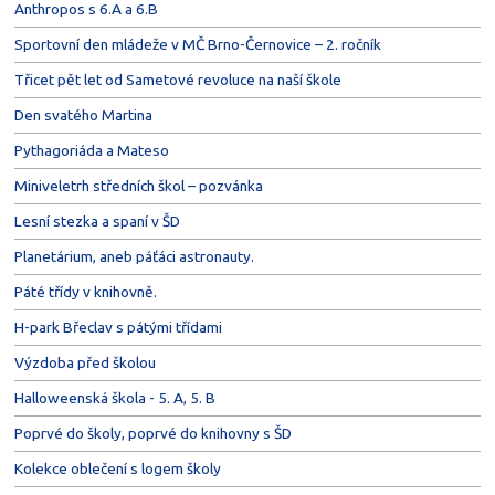
Anthropos s 6.A a 6.B
Sportovní den mládeže v MČ Brno-Černovice – 2. ročník
Třicet pět let od Sametové revoluce na naší škole
Den svatého Martina
Pythagoriáda a Mateso
Miniveletrh středních škol – pozvánka
Lesní stezka a spaní v ŠD
Planetárium, aneb páťáci astronauty.
Páté třídy v knihovně.
H-park Břeclav s pátými třídami
Výzdoba před školou
Halloweenská škola - 5. A, 5. B
Poprvé do školy, poprvé do knihovny s ŠD
Kolekce oblečení s logem školy