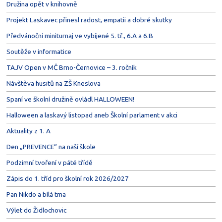
Družina opět v knihovně
Projekt Laskavec přinesl radost, empatii a dobré skutky
Předvánoční miniturnaj ve vybíjené 5. tř., 6.A a 6.B
Soutěže v informatice
TAJV Open v MČ Brno-Černovice – 3. ročník
Návštěva husitů na ZŠ Kneslova
Spaní ve školní družině ovládl HALLOWEEN!
Halloween a laskavý listopad aneb Školní parlament v akci
Aktuality z 1. A
Den „PREVENCE“ na naší škole
Podzimní tvoření v páté třídě
Zápis do 1. tříd pro školní rok 2026/2027
Pan Nikdo a bílá tma
Výlet do Židlochovic