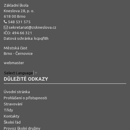
Základní škola
Kneslova 28, p. o.
618 00 Brno
548 531 575
sekretariat@zskneslova.cz
IČO: 494 66 321
Datová schránka: kcpqf8h
Městská část
Brno - Černovice
webmaster
Select Language
▼
DŮLEŽITÉ ODKAZY
Úvodní stránka
Prohlášení o přístupnosti
Stravování
Třídy
Kontakty
Školní řád
Provoz školní družiny