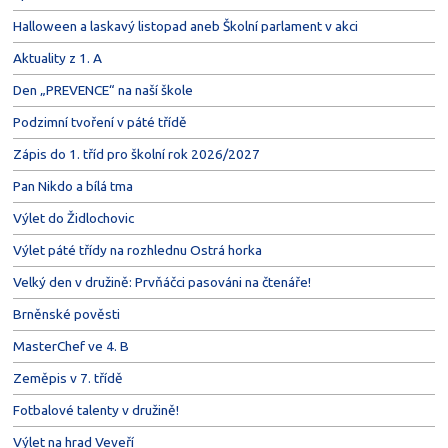
Halloween a laskavý listopad aneb Školní parlament v akci
Aktuality z 1. A
Den „PREVENCE“ na naší škole
Podzimní tvoření v páté třídě
Zápis do 1. tříd pro školní rok 2026/2027
Pan Nikdo a bílá tma
Výlet do Židlochovic
Výlet páté třídy na rozhlednu Ostrá horka
Velký den v družině: Prvňáčci pasováni na čtenáře!
Brněnské pověsti
MasterChef ve 4. B
Zeměpis v 7. třídě
Fotbalové talenty v družině!
Výlet na hrad Veveří