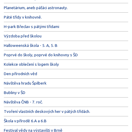
Planetárium, aneb páťáci astronauty.
Páté třídy v knihovně.
H-park Břeclav s pátými třídami
Výzdoba před školou
Halloweenská škola - 5. A, 5. B
Poprvé do školy, poprvé do knihovny s ŠD
Kolekce oblečení s logem školy
Den přírodních věd
Návštěva hradu Špilberk
Bubliny v ŠD
Návštěva ČNB - 7. roč.
Tvoření vlastních deskových her v pátých třídách.
Škola v přírodě 6.A a 6.B
Festival vědy na výstavišti v Brně