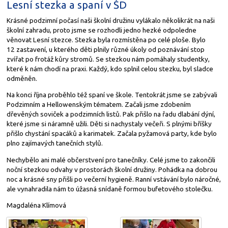
Lesní stezka a spaní v ŠD
Krásné podzimní počasí naši školní družinu vylákalo několikrát na naši
školní zahradu, proto jsme se rozhodli jedno hezké odpoledne
věnovat Lesní stezce. Stezka byla rozmístěna po celé ploše. Bylo
12 zastavení, u kterého děti plnily různé úkoly od poznávání stop
zvířat po frotáž kůry stromů. Se stezkou nám pomáhaly studentky,
které k nám chodí na praxi. Každý, kdo splnil celou stezku, byl sladce
odměněn.
Na konci října proběhlo též spaní ve škole. Tentokrát jsme se zabývali
Podzimním a Hellowenským tématem. Začali jsme zdobením
dřevěných soviček a podzimních listů. Pak přišlo na řadu dlabání dýní,
které jsme si náramně užili. Děti si nachystaly večeři. S plnými bříšky
přišlo chystání spacáků a karimatek. Začala pyžamová party, kde bylo
plno zajímavých tanečních stylů.
Nechybělo ani malé občerstvení pro tanečníky. Celé jsme to zakončili
noční stezkou odvahy v prostorách školní družiny. Pohádka na dobrou
noc a krásné sny přišli po večerní hygieně. Ranní vstávání bylo náročné,
ale vynahradila nám to úžasná snídaně formou bufetového stolečku.
Magdaléna Klímová