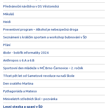
Předvánoční návštěva v DS Věstonická
Mikuláš
Heidi
Preventivní program – Alkohol je nebezpečná droga
Seznámení s králičím sportem a workshop bubnování v ŠD
Přání
iBobr - bobřík informatiky 2024
Anthropos s 6.A a 6.B
Sportovní den mládeže v MČ Brno-Černovice – 2. ročník
Třicet pět let od Sametové revoluce na naší škole
Den svatého Martina
Pythagoriáda a Mateso
Miniveletrh středních škol – pozvánka
Lesní stezka a spaní v ŠD