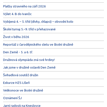
Platby stravného na září 2026
Výlet 4. B do Ivančic
Vybíjená 4. – 5. tříd (dívky, chlapci) – obvodní kolo
Školní turnaj 5.–9. tříd v přehazované
Život v běhu 2026
Reportáž z čarodějnického sletu ve školní družině
Den Země - 5. a 6. tř.
Družinová olympiáda zná své hrdiny!
Jak jsme v družině oslavili Den Země
Švihadlová soutěž družin
Exkurze HZS Líšeň
Velikonoce ve školní družině
Oznámení ŠJ
Jarní radosti na Kneslovce