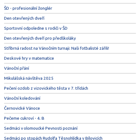
ŠD - profesionální žonglér
Den otevřených dveří
Sportovní odpoledne s rodiči v ŠD
Den otevřených dveří pro předškoláky
Stříbrná radost na Vánočním turnaji: Naši fotbalisté zářili!
Deskové hry v matematice
Vánoční přání
Mikulášská návštěva 2025
Pečení ozdob z vizovického těsta v 7. třídách
Vánoční koledování
Černovické Vánoce
Pečeme cukroví - 4. B
Sedmáci v olomoucké Pevnosti poznání
Sedmáci po stopách Rudolfa Těsnohlídka v Bílovicích