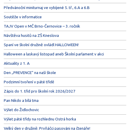
Předvánoční miniturnaj ve vybíjené 5. tř., 6.A a 6.B
Soutěže v informatice
TAJV Open v MČ Brno-Černovice – 3. ročník
Návštěva husitů na ZŠ Kneslova
Spaní ve školní družině ovládl HALLOWEEN!
Halloween a laskavý listopad aneb Školní parlament v akci
Aktuality z 1. A
Den „PREVENCE“ na naší škole
Podzimní tvoření v páté třídě
Zápis do 1. tříd pro školní rok 2026/2027
Pan Nikdo a bílá tma
Výlet do Židlochovic
Výlet páté třídy na rozhlednu Ostrá horka
Velký den v družině: Prvňáčci pasováni na čtenáře!