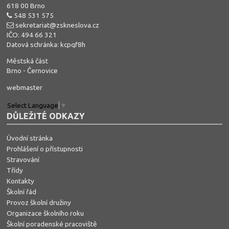
618 00 Brno
548 531 575
sekretariat@zskneslova.cz
IČO: 494 66 321
Datová schránka: kcpqf8h
Městská část
Brno - Černovice
webmaster
Select Language
▼
DŮLEŽITÉ ODKAZY
Úvodní stránka
Prohlášení o přístupnosti
Stravování
Třídy
Kontakty
Školní řád
Provoz školní družiny
Organizace školního roku
Školní poradenské pracoviště