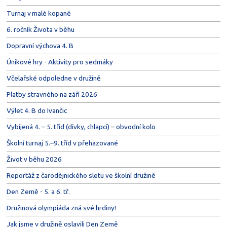
Turnaj v malé kopané
6. ročník Života v běhu
Dopravní výchova 4. B
Únikové hry - Aktivity pro sedmáky
Včelařské odpoledne v družině
Platby stravného na září 2026
Výlet 4. B do Ivančic
Vybíjená 4. – 5. tříd (dívky, chlapci) – obvodní kolo
Školní turnaj 5.–9. tříd v přehazované
Život v běhu 2026
Reportáž z čarodějnického sletu ve školní družině
Den Země - 5. a 6. tř.
Družinová olympiáda zná své hrdiny!
Jak jsme v družině oslavili Den Země