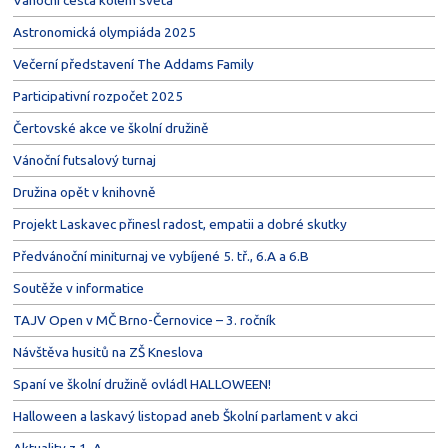
Astronomická olympiáda 2025
Večerní představení The Addams Family
Participativní rozpočet 2025
Čertovské akce ve školní družině
Vánoční futsalový turnaj
Družina opět v knihovně
Projekt Laskavec přinesl radost, empatii a dobré skutky
Předvánoční miniturnaj ve vybíjené 5. tř., 6.A a 6.B
Soutěže v informatice
TAJV Open v MČ Brno-Černovice – 3. ročník
Návštěva husitů na ZŠ Kneslova
Spaní ve školní družině ovládl HALLOWEEN!
Halloween a laskavý listopad aneb Školní parlament v akci
Aktuality z 1. A