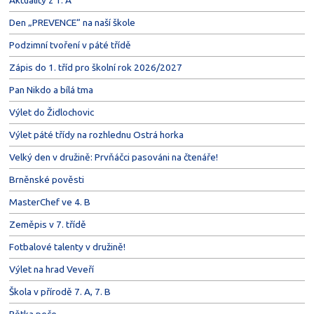
Den „PREVENCE“ na naší škole
Podzimní tvoření v páté třídě
Zápis do 1. tříd pro školní rok 2026/2027
Pan Nikdo a bílá tma
Výlet do Židlochovic
Výlet páté třídy na rozhlednu Ostrá horka
Velký den v družině: Prvňáčci pasováni na čtenáře!
Brněnské pověsti
MasterChef ve 4. B
Zeměpis v 7. třídě
Fotbalové talenty v družině!
Výlet na hrad Veveří
Škola v přírodě 7. A, 7. B
Pětka peče