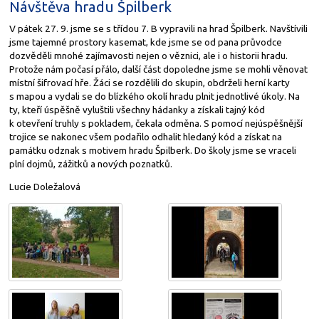
Návštěva hradu Špilberk
V pátek 27. 9. jsme se s třídou 7. B vypravili na hrad Špilberk. Navštívili
jsme tajemné prostory kasemat, kde jsme se od pana průvodce
dozvěděli mnohé zajímavosti nejen o věznici, ale i o historii hradu.
Protože nám počasí přálo, další část dopoledne jsme se mohli věnovat
místní šifrovací hře. Žáci se rozdělili do skupin, obdrželi herní karty
s mapou a vydali se do blízkého okolí hradu plnit jednotlivé úkoly. Na
ty, kteří úspěšně vyluštili všechny hádanky a získali tajný kód
k otevření truhly s pokladem, čekala odměna. S pomocí nejúspěšnější
trojice se nakonec všem podařilo odhalit hledaný kód a získat na
památku odznak s motivem hradu Špilberk. Do školy jsme se vraceli
plní dojmů, zážitků a nových poznatků.
Lucie Doležalová