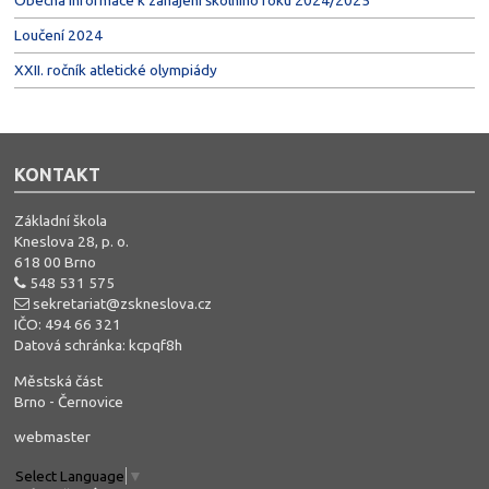
Loučení 2024
XXII. ročník atletické olympiády
KONTAKT
Základní škola
Kneslova 28, p. o.
618 00 Brno
548 531 575
sekretariat@zskneslova.cz
IČO: 494 66 321
Datová schránka: kcpqf8h
Městská část
Brno - Černovice
webmaster
Select Language
▼