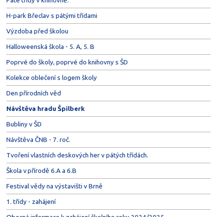
H-park Břeclav s pátými třídami
Výzdoba před školou
Halloweenská škola - 5. A, 5. B
Poprvé do školy, poprvé do knihovny s ŠD
Kolekce oblečení s logem školy
Den přírodních věd
Návštěva hradu Špilberk
Bubliny v ŠD
Návštěva ČNB - 7. roč.
Tvoření vlastních deskových her v pátých třídách.
Škola v přírodě 6.A a 6.B
Festival vědy na výstavišti v Brně
1. třídy - zahájení
Obecná informace k zahájení školního roku 2024/2025