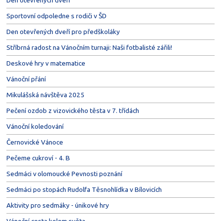
Sportovní odpoledne s rodiči v ŠD
Den otevřených dveří pro předškoláky
Stříbrná radost na Vánočním turnaji: Naši fotbalisté zářili!
Deskové hry v matematice
Vánoční přání
Mikulášská návštěva 2025
Pečení ozdob z vizovického těsta v 7. třídách
Vánoční koledování
Černovické Vánoce
Pečeme cukroví - 4. B
Sedmáci v olomoucké Pevnosti poznání
Sedmáci po stopách Rudolfa Těsnohlídka v Bílovicích
Aktivity pro sedmáky - únikové hry
Vánoční cesta kolem světa