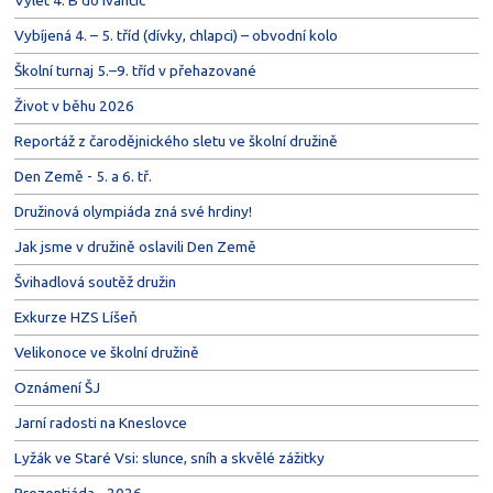
Vybíjená 4. – 5. tříd (dívky, chlapci) – obvodní kolo
Školní turnaj 5.–9. tříd v přehazované
Život v běhu 2026
Reportáž z čarodějnického sletu ve školní družině
Den Země - 5. a 6. tř.
Družinová olympiáda zná své hrdiny!
Jak jsme v družině oslavili Den Země
Švihadlová soutěž družin
Exkurze HZS Líšeň
Velikonoce ve školní družině
Oznámení ŠJ
Jarní radosti na Kneslovce
Lyžák ve Staré Vsi: slunce, sníh a skvělé zážitky
Prezentiáda - 2026