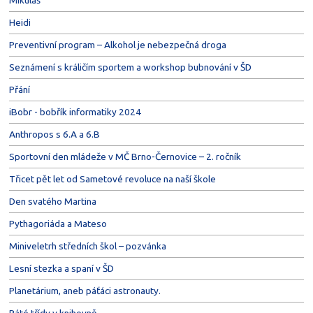
Heidi
Preventivní program – Alkohol je nebezpečná droga
Seznámení s králičím sportem a workshop bubnování v ŠD
Přání
iBobr - bobřík informatiky 2024
Anthropos s 6.A a 6.B
Sportovní den mládeže v MČ Brno-Černovice – 2. ročník
Třicet pět let od Sametové revoluce na naší škole
Den svatého Martina
Pythagoriáda a Mateso
Miniveletrh středních škol – pozvánka
Lesní stezka a spaní v ŠD
Planetárium, aneb páťáci astronauty.
Páté třídy v knihovně.