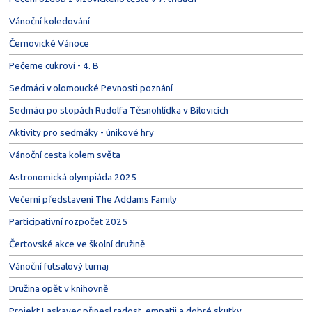
Vánoční koledování
Černovické Vánoce
Pečeme cukroví - 4. B
Sedmáci v olomoucké Pevnosti poznání
Sedmáci po stopách Rudolfa Těsnohlídka v Bílovicích
Aktivity pro sedmáky - únikové hry
Vánoční cesta kolem světa
Astronomická olympiáda 2025
Večerní představení The Addams Family
Participativní rozpočet 2025
Čertovské akce ve školní družině
Vánoční futsalový turnaj
Družina opět v knihovně
Projekt Laskavec přinesl radost, empatii a dobré skutky