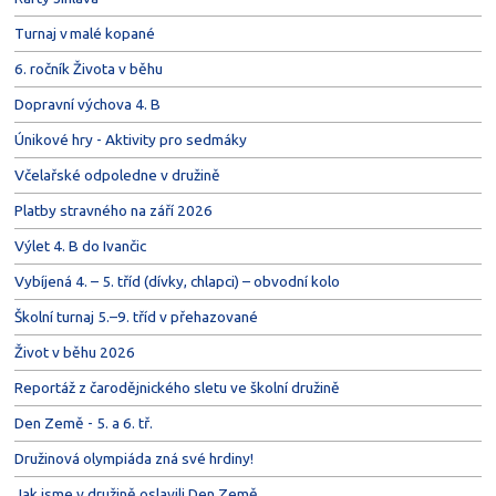
Turnaj v malé kopané
6. ročník Života v běhu
Dopravní výchova 4. B
Únikové hry - Aktivity pro sedmáky
Včelařské odpoledne v družině
Platby stravného na září 2026
Výlet 4. B do Ivančic
Vybíjená 4. – 5. tříd (dívky, chlapci) – obvodní kolo
Školní turnaj 5.–9. tříd v přehazované
Život v běhu 2026
Reportáž z čarodějnického sletu ve školní družině
Den Země - 5. a 6. tř.
Družinová olympiáda zná své hrdiny!
Jak jsme v družině oslavili Den Země