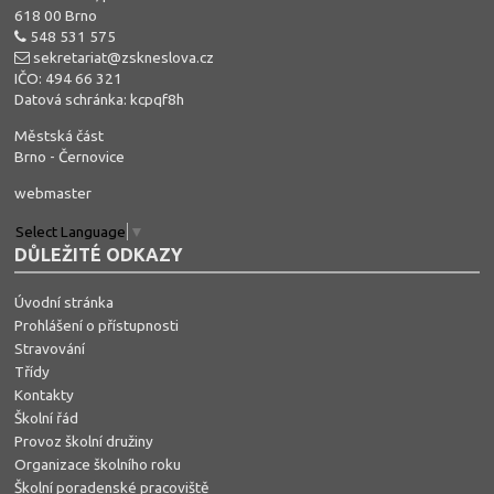
618 00 Brno
548 531 575
sekretariat@zskneslova.cz
IČO: 494 66 321
Datová schránka: kcpqf8h
Městská část
Brno - Černovice
webmaster
Select Language
▼
DŮLEŽITÉ ODKAZY
Úvodní stránka
Prohlášení o přístupnosti
Stravování
Třídy
Kontakty
Školní řád
Provoz školní družiny
Organizace školního roku
Školní poradenské pracoviště