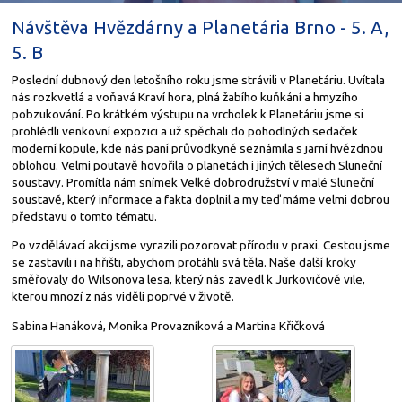
Návštěva Hvězdárny a Planetária Brno - 5. A,
5. B
Poslední dubnový den letošního roku jsme strávili v Planetáriu. Uvítala
nás rozkvetlá a voňavá Kraví hora, plná žabího kuňkání a hmyzího
pobzukování. Po krátkém výstupu na vrcholek k Planetáriu jsme si
prohlédli venkovní expozici a už spěchali do pohodlných sedaček
moderní kopule, kde nás paní průvodkyně seznámila s jarní hvězdnou
oblohou. Velmi poutavě hovořila o planetách i jiných tělesech Sluneční
soustavy. Promítla nám snímek Velké dobrodružství v malé Sluneční
soustavě, který informace a fakta doplnil a my teď máme velmi dobrou
představu o tomto tématu.
Po vzdělávací akci jsme vyrazili pozorovat přírodu v praxi. Cestou jsme
se zastavili i na hřišti, abychom protáhli svá těla. Naše další kroky
směřovaly do Wilsonova lesa, který nás zavedl k Jurkovičově vile,
kterou mnozí z nás viděli poprvé v životě.
Sabina Hanáková, Monika Provazníková a Martina Křičková