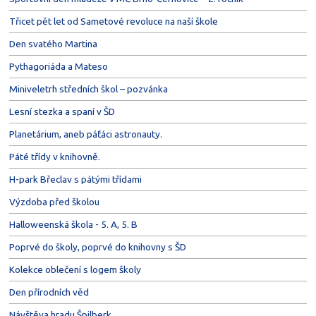
Třicet pět let od Sametové revoluce na naší škole
Den svatého Martina
Pythagoriáda a Mateso
Miniveletrh středních škol – pozvánka
Lesní stezka a spaní v ŠD
Planetárium, aneb páťáci astronauty.
Páté třídy v knihovně.
H-park Břeclav s pátými třídami
Výzdoba před školou
Halloweenská škola - 5. A, 5. B
Poprvé do školy, poprvé do knihovny s ŠD
Kolekce oblečení s logem školy
Den přírodních věd
Návštěva hradu Špilberk