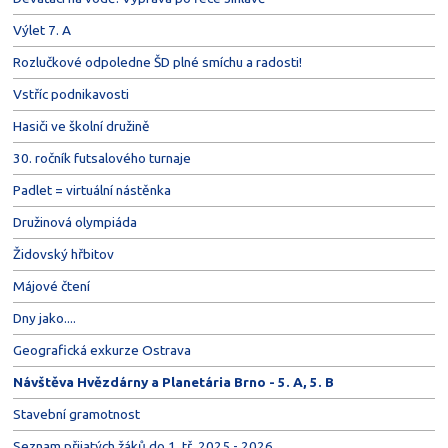
Výlet 7. A
Rozlučkové odpoledne ŠD plné smíchu a radosti!
Vstříc podnikavosti
Hasiči ve školní družině
30. ročník futsalového turnaje
Padlet = virtuální nástěnka
Družinová olympiáda
Židovský hřbitov
Májové čtení
Dny jako....
Geografická exkurze Ostrava
Návštěva Hvězdárny a Planetária Brno - 5. A, 5. B
Stavební gramotnost
Seznam přijatých žáků do 1. tř. 2025 - 2026