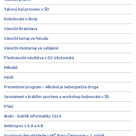
Takový byl prosinec v ŠD
Koledování u školy
Vánoční Bratislava
Vánoční turnaj ve futsalu
Vánoční miniturnaj ve vybíjené
Předvánoční návštěva v DS Věstonická
Mikuláš
Heidi
Preventivní program – Alkohol je nebezpečná droga
Seznámení s králičím sportem a workshop bubnování v ŠD
Přání
iBobr - bobřík informatiky 2024
Anthropos s 6.A a 6.B
Sportovní den mládeže v MČ Brno-Černovice – 2. ročník