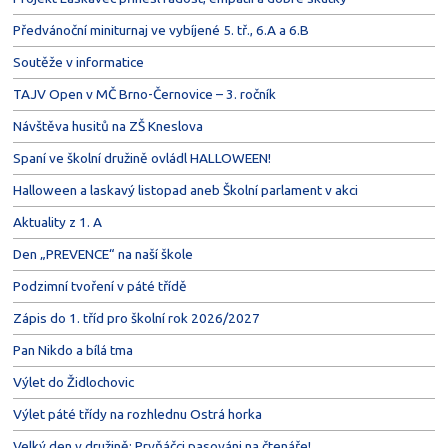
Předvánoční miniturnaj ve vybíjené 5. tř., 6.A a 6.B
Soutěže v informatice
TAJV Open v MČ Brno-Černovice – 3. ročník
Návštěva husitů na ZŠ Kneslova
Spaní ve školní družině ovládl HALLOWEEN!
Halloween a laskavý listopad aneb Školní parlament v akci
Aktuality z 1. A
Den „PREVENCE“ na naší škole
Podzimní tvoření v páté třídě
Zápis do 1. tříd pro školní rok 2026/2027
Pan Nikdo a bílá tma
Výlet do Židlochovic
Výlet páté třídy na rozhlednu Ostrá horka
Velký den v družině: Prvňáčci pasováni na čtenáře!