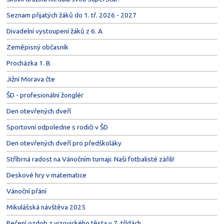
Seznam přijatých žáků do 1. tř. 2026 - 2027
Divadelní vystoupení žáků z 6. A
Zeměpisný občasník
Procházka 1. B
Jižní Morava čte
ŠD - profesionální žonglér
Den otevřených dveří
Sportovní odpoledne s rodiči v ŠD
Den otevřených dveří pro předškoláky
Stříbrná radost na Vánočním turnaji: Naši fotbalisté zářili!
Deskové hry v matematice
Vánoční přání
Mikulášská návštěva 2025
Pečení ozdob z vizovického těsta v 7. třídách