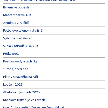
Brněnské pověsti
MasterChef ve 4. B
Zeměpis v 7. třídě
Fotbalové talenty v družině!
Výlet na hrad Veveří
Škola v přírodě 7. A, 7. B
Pětka peče
Festival vědy a techniky
1. třída, první den
Platby stravného na září
Loučení 2025
Atletická olympiáda 2025
Kneslova triumfuje ve fotbale!
Deváťáci na vodě: Výprava po řece Jihlavě