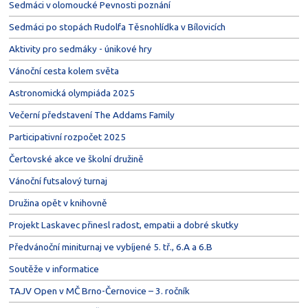
Sedmáci v olomoucké Pevnosti poznání
Sedmáci po stopách Rudolfa Těsnohlídka v Bílovicích
Aktivity pro sedmáky - únikové hry
Vánoční cesta kolem světa
Astronomická olympiáda 2025
Večerní představení The Addams Family
Participativní rozpočet 2025
Čertovské akce ve školní družině
Vánoční futsalový turnaj
Družina opět v knihovně
Projekt Laskavec přinesl radost, empatii a dobré skutky
Předvánoční miniturnaj ve vybíjené 5. tř., 6.A a 6.B
Soutěže v informatice
TAJV Open v MČ Brno-Černovice – 3. ročník