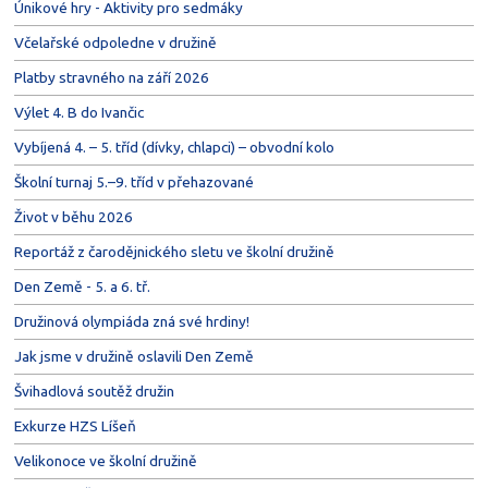
Únikové hry - Aktivity pro sedmáky
Včelařské odpoledne v družině
Platby stravného na září 2026
Výlet 4. B do Ivančic
Vybíjená 4. – 5. tříd (dívky, chlapci) – obvodní kolo
Školní turnaj 5.–9. tříd v přehazované
Život v běhu 2026
Reportáž z čarodějnického sletu ve školní družině
Den Země - 5. a 6. tř.
Družinová olympiáda zná své hrdiny!
Jak jsme v družině oslavili Den Země
Švihadlová soutěž družin
Exkurze HZS Líšeň
Velikonoce ve školní družině