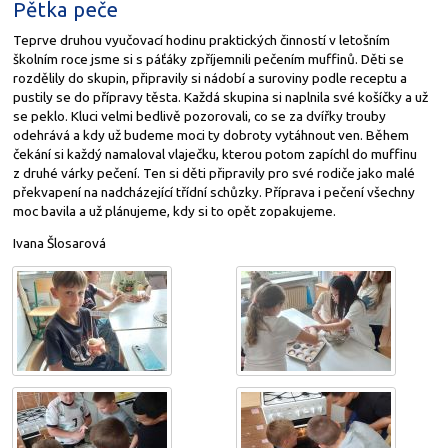
Pětka peče
Teprve druhou vyučovací hodinu praktických činností v letošním
školním roce jsme si s páťáky zpříjemnili pečením muffinů. Děti se
rozdělily do skupin, připravily si nádobí a suroviny podle receptu a
pustily se do přípravy těsta. Každá skupina si naplnila své košíčky a už
se peklo. Kluci velmi bedlivě pozorovali, co se za dvířky trouby
odehrává a kdy už budeme moci ty dobroty vytáhnout ven. Během
čekání si každý namaloval vlaječku, kterou potom zapíchl do muffinu
z druhé várky pečení. Ten si děti připravily pro své rodiče jako malé
překvapení na nadcházející třídní schůzky. Příprava i pečení všechny
moc bavila a už plánujeme, kdy si to opět zopakujeme.
Ivana Šlosarová