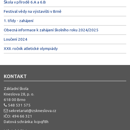
Škola v přírodě 6.A a 6.B
Festival vědy na výstavišti v Brně
1. třídy - zahájení
Obecná informace k zahájení školního roku 2024/2025
Loučení 2024
XXII. ročník atletické olympiády
KONTAKT
Základní škola
Kneslova 28, p. o.
618 00 Brno
548 531 575
sekretariat@zskneslova.cz
IČO: 494 66 321
Datová schránka: kcpqf8h