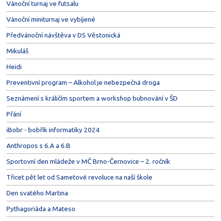
Vánoční turnaj ve futsalu
Vánoční miniturnaj ve vybíjené
Předvánoční návštěva v DS Věstonická
Mikuláš
Heidi
Preventivní program – Alkohol je nebezpečná droga
Seznámení s králičím sportem a workshop bubnování v ŠD
Přání
iBobr - bobřík informatiky 2024
Anthropos s 6.A a 6.B
Sportovní den mládeže v MČ Brno-Černovice – 2. ročník
Třicet pět let od Sametové revoluce na naší škole
Den svatého Martina
Pythagoriáda a Mateso