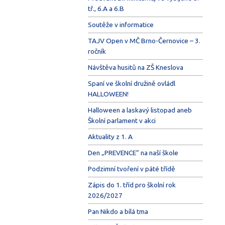
tř., 6.A a 6.B
Soutěže v informatice
TAJV Open v MČ Brno-Černovice – 3.
ročník
Návštěva husitů na ZŠ Kneslova
Spaní ve školní družině ovládl
HALLOWEEN!
Halloween a laskavý listopad aneb
Školní parlament v akci
Aktuality z 1. A
Den „PREVENCE“ na naší škole
Podzimní tvoření v páté třídě
Zápis do 1. tříd pro školní rok
2026/2027
Pan Nikdo a bílá tma