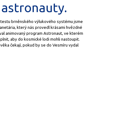
 astronauty.
Po testu brněnského výlukového systému jsme
planetária, který nás provedl krásami hvězdné
oval animovaný program Astronaut, ve kterém
lnit, aby do kosmické lodi mohli nastoupit.
věka čekají, pokud by se do Vesmíru vydal