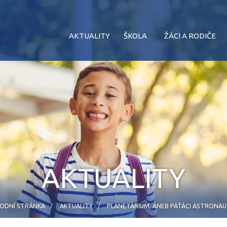
AKTUALITY
ŠKOLA
ŽÁCI A RODIČE
AKTUALITY
ODNÍ STRÁNKA
AKTUALITY
PLANETÁRIUM, ANEB PÁŤÁCI ASTRONAU