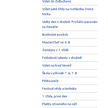
Výlet do Židlochovic
Výlet páté třídy na rozhlednu Ostrá
horka
Velký den v družině: Prvňáčci pasováni
na čtenáře!
Brněnské pověsti
MasterChef ve 4. B
Zeměpis v 7. třídě
Fotbalové talenty v družině!
Výlet na hrad Veveří
Škola v přírodě 7. A, 7. B
Pětka peče
Festival vědy a techniky
1. třída, první den
Platby stravného na září