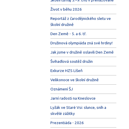
Život v běhu 2026
Reportáž z čarodějnického sletu ve
školní družině
Den Země - 5. a 6. tř.
Družinová olympiáda zná své hrdiny!
Jak jsme v družině oslavili Den Země
Švihadlová soutěž družin
Exkurze HZS Líšeň
Velikonoce ve školní družině
Oznámení ŠJ
Jarní radosti na Kneslovce
Lyžák ve Staré Vsi: slunce, sníh a
skvělé zážitky
Prezentiáda - 2026