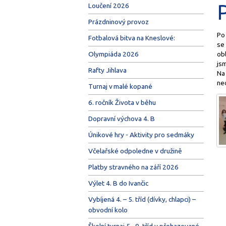
Loučení 2026
Prázdninový provoz
Po
Fotbalová bitva na Kneslové:
se 
ob
Olympiáda 2026
jsm
Rafty Jihlava
Na
ne
Turnaj v malé kopané
6. ročník Života v běhu
Dopravní výchova 4. B
Únikové hry - Aktivity pro sedmáky
Včelařské odpoledne v družině
Platby stravného na září 2026
Výlet 4. B do Ivančic
Vybíjená 4. – 5. tříd (dívky, chlapci) –
obvodní kolo
Školní turnaj 5.–9. tříd v přehazované