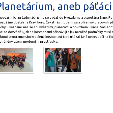
Planetárium, aneb páťáci
 podzimních prázdninách jsme se vydali do Hvězdárny a planetária Brno. 
úspěšně dostali na Kraví horu. Čekal nás moderní sál i příjemný pracovník 
lohy – seznámil nás se souhvězdími, planetami a povrchem Slunce. Násled
e se dozvěděli, jak se kosmonauti připravují a jak náročné podmínky musí sp
 konci programu nám kreslený kosmonaut Ned ukázal, jaká nebezpečí na člo
chráněný všemi moderními prostředky.