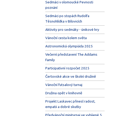
Sedmáci v olomoucké Pevnosti
poznání
Sedmáci po stopách Rudolfa
Těsnohlídka v Bílovicích
Aktivity pro sedmáky - únikové hry
Vánoční cesta kolem světa
Astronomická olympiáda 2025
Večerní představení The Addams
Family
Participativní rozpočet 2025
Čertovské akce ve školní družině
Vánoční futsalový turnaj
Družina opět v knihovně
Projekt Laskavec přinesl radost,
empatii a dobré skutky
Předvánoční miniturnaj ve vybíjené 5.