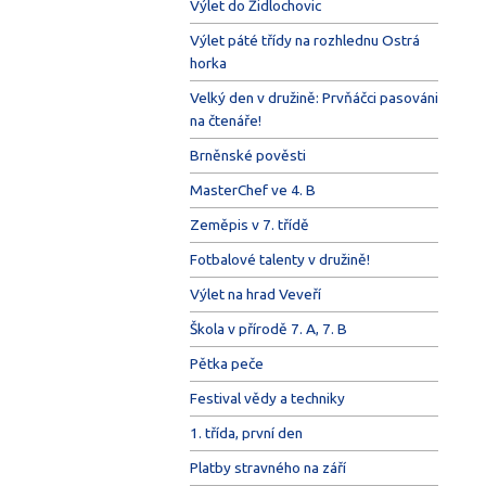
Výlet do Židlochovic
Výlet páté třídy na rozhlednu Ostrá
horka
Velký den v družině: Prvňáčci pasováni
na čtenáře!
Brněnské pověsti
MasterChef ve 4. B
Zeměpis v 7. třídě
Fotbalové talenty v družině!
Výlet na hrad Veveří
Škola v přírodě 7. A, 7. B
Pětka peče
Festival vědy a techniky
1. třída, první den
Platby stravného na září