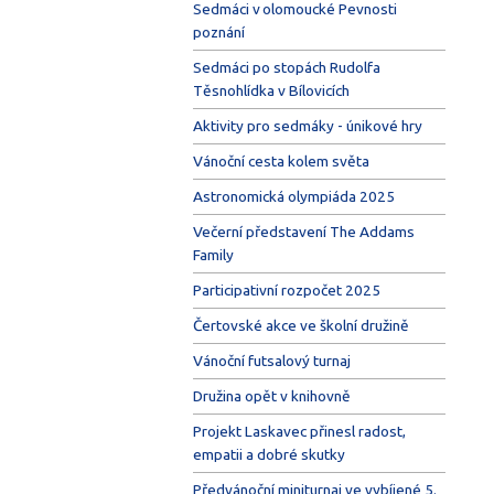
Sedmáci v olomoucké Pevnosti
poznání
Sedmáci po stopách Rudolfa
Těsnohlídka v Bílovicích
Aktivity pro sedmáky - únikové hry
Vánoční cesta kolem světa
Astronomická olympiáda 2025
Večerní představení The Addams
Family
Participativní rozpočet 2025
Čertovské akce ve školní družině
Vánoční futsalový turnaj
Družina opět v knihovně
Projekt Laskavec přinesl radost,
empatii a dobré skutky
Předvánoční miniturnaj ve vybíjené 5.