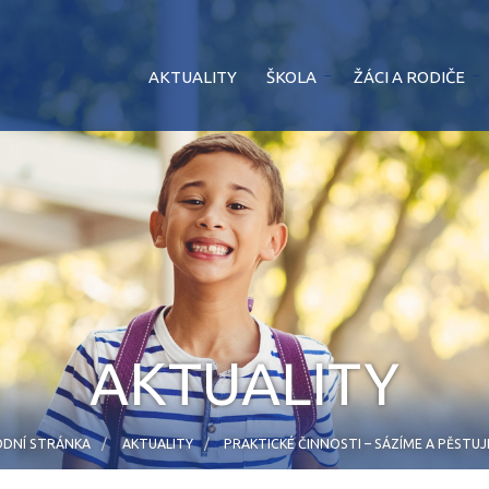
AKTUALITY
ŠKOLA
ŽÁCI A RODIČE
AKTUALITY
DNÍ STRÁNKA
AKTUALITY
PRAKTICKÉ ČINNOSTI – SÁZÍME A PĚSTU