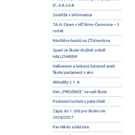
tř., 6.A a 6.B
Soutěže v informatice
TAJV Open v MČ Brno-Černovice – 3.
ročník
Návštěva husitů na ZŠ Kneslova
Spaní ve školní družině ovládl
HALLOWEEN!
Halloween a laskavý listopad aneb
Školní parlament v akci
Aktuality z 1. A
Den „PREVENCE“ na naší škole
Podzimní tvoření v páté třídě
Zápis do 1. tříd pro školní rok
2026/2027
Pan Nikdo a bílá tma