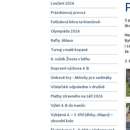
Loučení 2026
Prázdninový provoz
S p
Fotbalová bitva na Kneslové:
šk
Olympiáda 2026
Ne
Rafty Jihlava
Byl
i z
Turnaj v malé kopané
že
6. ročník Života v běhu
3. 
Dopravní výchova 4. B
Únikové hry - Aktivity pro sedmáky
Včelařské odpoledne v družině
Platby stravného na září 2026
Výlet 4. B do Ivančic
Vybíjená 4. – 5. tříd (dívky, chlapci) –
obvodní kolo
Školní turnaj 5.–9. tříd v přehazované