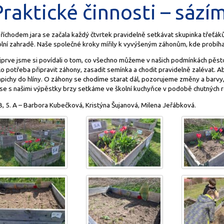
Praktické činnosti – sáz
říchodem jara se začala každý čtvrtek pravidelně setkávat skupinka třeťáků
olní zahradě. Naše společné kroky mířily k vyvýšeným záhonům, kde probíha
jprve jsme si povídali o tom, co všechno můžeme v našich podmínkách pěsto
o potřeba připravit záhony, zasadit semínka a chodit pravidelně zalévat. A
ápichy do hlíny. O záhony se chodíme starat dál, pozorujeme změny a barvy,
 se s našimi výpěstky brzy setkáme ve školní kuchyňce v podobě chutných 
B, 5. A – Barbora Kubečková, Kristýna Šujanová, Milena Jeřábková.