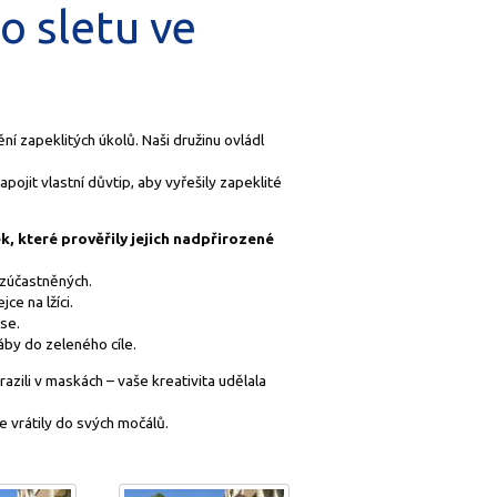
o sletu ve
ní zapeklitých úkolů. Naši družinu ovládl
ojit vlastní důvtip, aby vyřešily zapeklité
k, které prověřily jejich nadpřirozené
 zúčastněných.
ce na lžíci.
se.
by do zeleného cíle.
azili v maskách – vaše kreativita udělala
 vrátily do svých močálů.