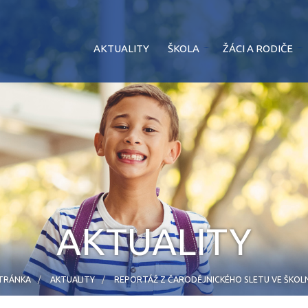
AKTUALITY
ŠKOLA
ŽÁCI A RODIČE
AKTUALITY
TRÁNKA
AKTUALITY
REPORTÁŽ Z ČARODĚJNICKÉHO SLETU VE ŠKOLN