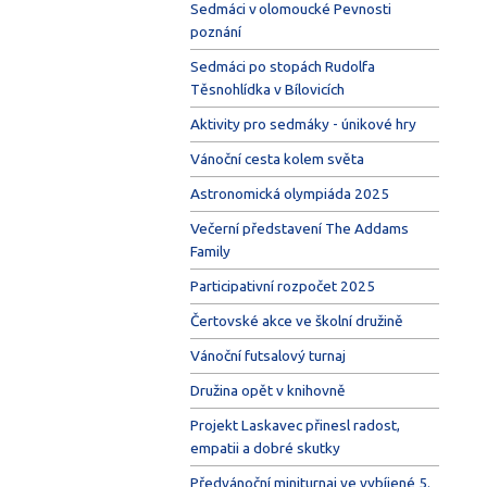
Sedmáci v olomoucké Pevnosti
poznání
Sedmáci po stopách Rudolfa
Těsnohlídka v Bílovicích
Aktivity pro sedmáky - únikové hry
Vánoční cesta kolem světa
Astronomická olympiáda 2025
Večerní představení The Addams
Family
Participativní rozpočet 2025
Čertovské akce ve školní družině
Vánoční futsalový turnaj
Družina opět v knihovně
Projekt Laskavec přinesl radost,
empatii a dobré skutky
Předvánoční miniturnaj ve vybíjené 5.