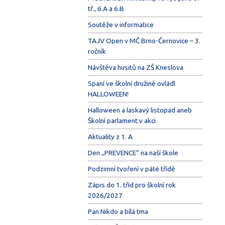
tř., 6.A a 6.B
Soutěže v informatice
TAJV Open v MČ Brno-Černovice – 3.
ročník
Návštěva husitů na ZŠ Kneslova
Spaní ve školní družině ovládl
HALLOWEEN!
Halloween a laskavý listopad aneb
Školní parlament v akci
Aktuality z 1. A
Den „PREVENCE“ na naší škole
Podzimní tvoření v páté třídě
Zápis do 1. tříd pro školní rok
2026/2027
Pan Nikdo a bílá tma