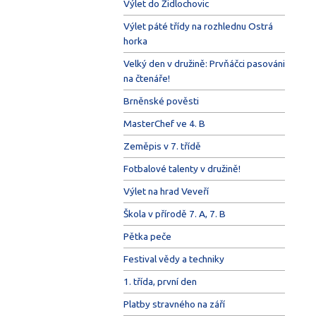
Výlet do Židlochovic
Výlet páté třídy na rozhlednu Ostrá
horka
Velký den v družině: Prvňáčci pasováni
na čtenáře!
Brněnské pověsti
MasterChef ve 4. B
Zeměpis v 7. třídě
Fotbalové talenty v družině!
Výlet na hrad Veveří
Škola v přírodě 7. A, 7. B
Pětka peče
Festival vědy a techniky
1. třída, první den
Platby stravného na září