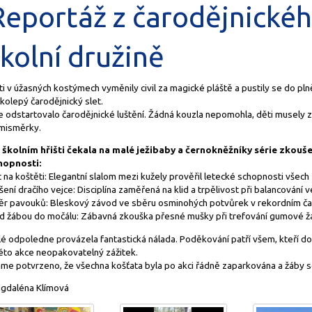
Reportáž z čarodějnickéh
kolní družině
i v úžasných kostýmech vyměnily civil za magické pláště a pustily se do plně
kolepý čarodějnický slet.
 odstartovalo čarodějnické luštění. Žádná kouzla nepomohla, děti musely zap
misměrky.
 školním hřišti čekala na malé ježibaby a černokněžníky série zkouše
hopnosti:
 na koštěti: Elegantní slalom mezi kužely prověřil letecké schopnosti všech
ení dračího vejce: Disciplína zaměřená na klid a trpělivost při balancování vej
ěr pavouků: Bleskový závod ve sběru osminohých potvůrek v rekordním ča
d žábou do močálu: Zábavná zkouška přesné mušky při trefování gumové žá
é odpoledne provázela fantastická nálada. Poděkování patří všem, kteří dor
této akce neopakovatelný zážitek.
me potvrzeno, že všechna košťata byla po akci řádně zaparkována a žáby se
gdaléna Klímová