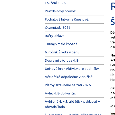
Loučení 2026
Prázdninový provoz
š
Fotbalová bitva na Kneslové:
Olympiáda 2026
Dět
Rafty Jihlava
vel
Vše
Turnaj v malé kopané
os
6. ročník Života v běhu
Na
sc
Dopravní výchova 4. B
Let
Únikové hry - Aktivity pro sedmáky
Noš
Sb
Včelařské odpoledne v družině
Ho
Platby stravného na září 2026
Cel
z 
Výlet 4. B do Ivančic
Má
Vybíjená 4. – 5. tříd (dívky, chlapci) –
Ma
obvodní kolo
Školní turnaj 5.–9. tříd v přehazované