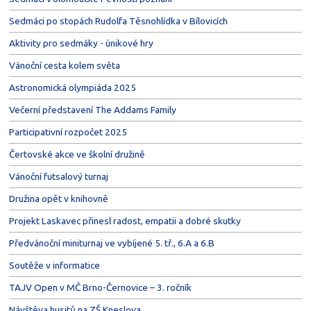
Sedmáci po stopách Rudolfa Těsnohlídka v Bílovicích
Aktivity pro sedmáky - únikové hry
Vánoční cesta kolem světa
Astronomická olympiáda 2025
Večerní představení The Addams Family
Participativní rozpočet 2025
Čertovské akce ve školní družině
Vánoční futsalový turnaj
Družina opět v knihovně
Projekt Laskavec přinesl radost, empatii a dobré skutky
Předvánoční miniturnaj ve vybíjené 5. tř., 6.A a 6.B
Soutěže v informatice
TAJV Open v MČ Brno-Černovice – 3. ročník
Návštěva husitů na ZŠ Kneslova