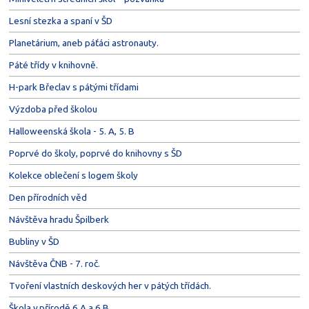
Lesní stezka a spaní v ŠD
Planetárium, aneb páťáci astronauty.
Páté třídy v knihovně.
H-park Břeclav s pátými třídami
Výzdoba před školou
Halloweenská škola - 5. A, 5. B
Poprvé do školy, poprvé do knihovny s ŠD
Kolekce oblečení s logem školy
Den přírodních věd
Návštěva hradu Špilberk
Bubliny v ŠD
Návštěva ČNB - 7. roč.
Tvoření vlastních deskových her v pátých třídách.
Škola v přírodě 6.A a 6.B