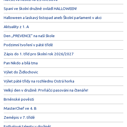
Spaní ve školní družině ovládl HALLOWEEN!
Halloween a laskavý listopad aneb Školní parlament v akci
Aktuality z 1. A
Den „PREVENCE“ na naší škole
Podzimní tvoření v páté třídě
Zápis do 1. tříd pro školní rok 2026/2027
Pan Nikdo a bílá tma
Výlet do Židlochovic
Výlet páté třídy na rozhlednu Ostrá horka
Velký den v družině: Prvňáčci pasováni na čtenáře!
Brněnské pověsti
MasterChef ve 4. B
Zeměpis v 7. třídě
Fotbalové talenty v družině!