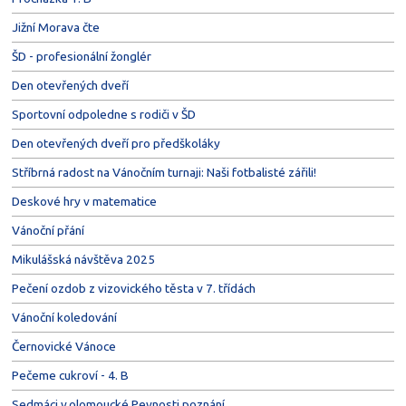
Jižní Morava čte
ŠD - profesionální žonglér
Den otevřených dveří
Sportovní odpoledne s rodiči v ŠD
Den otevřených dveří pro předškoláky
Stříbrná radost na Vánočním turnaji: Naši fotbalisté zářili!
Deskové hry v matematice
Vánoční přání
Mikulášská návštěva 2025
Pečení ozdob z vizovického těsta v 7. třídách
Vánoční koledování
Černovické Vánoce
Pečeme cukroví - 4. B
Sedmáci v olomoucké Pevnosti poznání