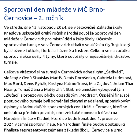
Sportovní den mládeže v MČ Brno-
Černovice – 2. ročník
Ve středu, dne 13. listopadu 2024, se v tělocvičně Základní školy
Kneslova uskutečnil druhý ročník národní soutěže Sportovní den
mládeže v Černovicích pro místní děti a žáky školy. Účastníci
sportovního turnaje se v Černovicích utkali v soutěžním čtyřboji, který
byl složen z fotbalu, florbalu, házené a frisbee. Celkem se na začátku
sportovní akce sešly 4 týmy, které soutěžily o nejúspěšnější družstvo
turnaje.
Celkové vítězství si na turnaji v Černovicích odnesl tým „Šediváci“,
složený z členů Stanislav Martíš, Denis Dorošenko, Gabriela Ludesová,
Max Bortl, Denis Rybák, Kristýna Katrnošková, Mia Gajdová, Adam Thai
Hoang, Tomáš Zána a Matěj Uhlíř. Stříbrné umístění vybojoval tým
„Žluťáci“ a bronzovou příčku obsadil tým „Modráci“. Úspěšní finalisté
postupového turnaje byli odměněni zlatými medailemi, upomínkovými
diplomy a řadou dalších sponzorských cen. Hráči z Černovic, kteří se
umístili na předních pozicích, obdrželi také nominaci k účasti na
Národním finále v Kladně, které se bude konat dne 1. prosince
2024 v tamní sportovní hale. Na Národním finále budou postupující
finalisté reprezentovat zejména základní školu, Černovice a Brno.