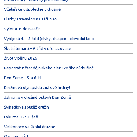
Včelařské odpoledne v družině
Platby stravného na září 2026
Výlet 4. B do Ivančic
Vybíjená 4. – 5. tříd (dívky, chlapci) – obvodní kolo
Školní turnaj 5.–9. tříd v přehazované
Život v běhu 2026
Reportáž z čarodějnického sletu ve školní družině
Den Země - 5. a 6. tř.
Družinová olympiáda zná své hrdiny!
Jak jsme v družině oslavili Den Země
Švihadlová soutěž družin
Exkurze HZS Líšeň
Velikonoce ve školní družině
Oznámení ŠJ