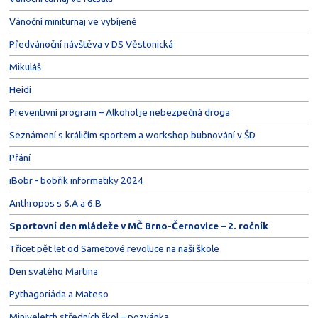
Vánoční miniturnaj ve vybíjené
Předvánoční návštěva v DS Věstonická
Mikuláš
Heidi
Preventivní program – Alkohol je nebezpečná droga
Seznámení s králičím sportem a workshop bubnování v ŠD
Přání
iBobr - bobřík informatiky 2024
Anthropos s 6.A a 6.B
Sportovní den mládeže v MČ Brno-Černovice – 2. ročník
Třicet pět let od Sametové revoluce na naší škole
Den svatého Martina
Pythagoriáda a Mateso
Miniveletrh středních škol – pozvánka