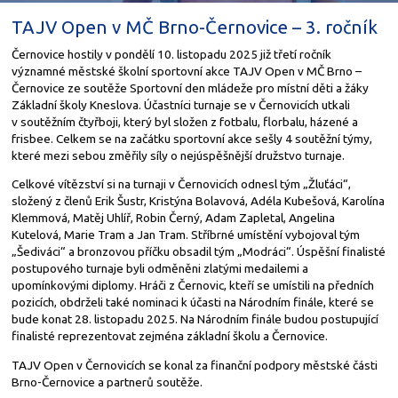
TAJV Open v MČ Brno-Černovice – 3. ročník
Černovice hostily v pondělí 10. listopadu 2025 již třetí ročník
významné městské školní sportovní akce TAJV Open v MČ Brno –
Černovice ze soutěže Sportovní den mládeže pro místní děti a žáky
Základní školy Kneslova. Účastníci turnaje se v Černovicích utkali
v soutěžním čtyřboji, který byl složen z fotbalu, florbalu, házené a
frisbee. Celkem se na začátku sportovní akce sešly 4 soutěžní týmy,
které mezi sebou změřily síly o nejúspěšnější družstvo turnaje.
Celkové vítězství si na turnaji v Černovicích odnesl tým „Žluťáci“,
složený z členů Erik Šustr, Kristýna Bolavová, Adéla Kubešová, Karolína
Klemmová, Matěj Uhlíř, Robin Černý, Adam Zapletal, Angelina
Kutelová, Marie Tram a Jan Tram. Stříbrné umístění vybojoval tým
„Šediváci“ a bronzovou příčku obsadil tým „Modráci“. Úspěšní finalisté
postupového turnaje byli odměněni zlatými medailemi a
upomínkovými diplomy. Hráči z Černovic, kteří se umístili na předních
pozicích, obdrželi také nominaci k účasti na Národním finále, které se
bude konat 28. listopadu 2025. Na Národním finále budou postupující
finalisté reprezentovat zejména základní školu a Černovice.
TAJV Open v Černovicích se konal za finanční podpory městské části
Brno-Černovice a partnerů soutěže.