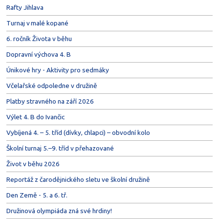
Rafty Jihlava
Turnaj v malé kopané
6. ročník Života v běhu
Dopravní výchova 4. B
Únikové hry - Aktivity pro sedmáky
Včelařské odpoledne v družině
Platby stravného na září 2026
Výlet 4. B do Ivančic
Vybíjená 4. – 5. tříd (dívky, chlapci) – obvodní kolo
Školní turnaj 5.–9. tříd v přehazované
Život v běhu 2026
Reportáž z čarodějnického sletu ve školní družině
Den Země - 5. a 6. tř.
Družinová olympiáda zná své hrdiny!