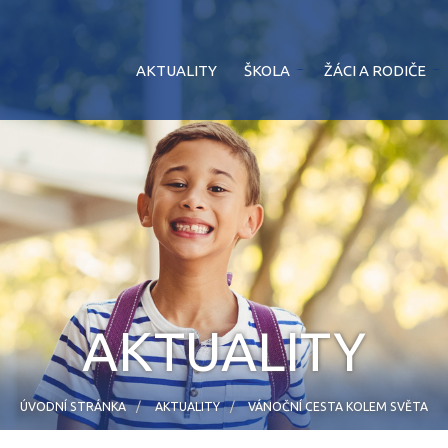
AKTUALITY
ŠKOLA
ŽÁCI A RODIČE
AKTUALITY
ÚVODNÍ STRÁNKA
AKTUALITY
VÁNOČNÍ CESTA KOLEM SVĚTA