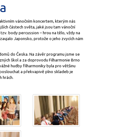
ta
raktivním vánočním koncertem, kterým nás
ších částech světa, jaké jsou tam vánoční
i tzv. body percussion – hrou na tělo, vždy na
 zaujalo Japonsko, protože o jeho zvycích nám
i domů do Česka. Na závěr programu jsme se
různých škol a za doprovodu Filharmonie Brno
 vážné hudby filharmoniky byla pro většinu
 poslouchat a překvapivě plno skladeb je
h hrách.