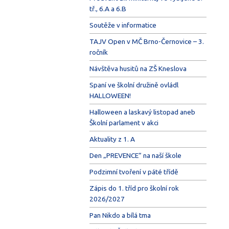
tř., 6.A a 6.B
Soutěže v informatice
TAJV Open v MČ Brno-Černovice – 3.
ročník
Návštěva husitů na ZŠ Kneslova
Spaní ve školní družině ovládl
HALLOWEEN!
Halloween a laskavý listopad aneb
Školní parlament v akci
Aktuality z 1. A
Den „PREVENCE“ na naší škole
Podzimní tvoření v páté třídě
Zápis do 1. tříd pro školní rok
2026/2027
Pan Nikdo a bílá tma