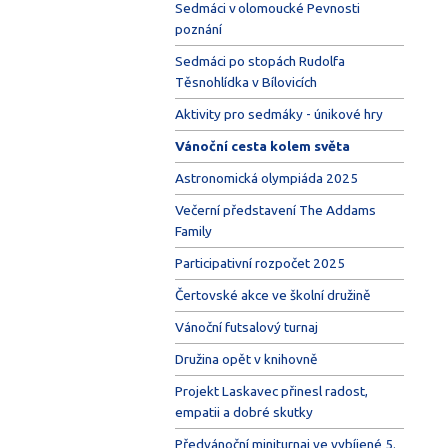
Sedmáci v olomoucké Pevnosti
poznání
Sedmáci po stopách Rudolfa
Těsnohlídka v Bílovicích
Aktivity pro sedmáky - únikové hry
Vánoční cesta kolem světa
Astronomická olympiáda 2025
Večerní představení The Addams
Family
Participativní rozpočet 2025
Čertovské akce ve školní družině
Vánoční futsalový turnaj
Družina opět v knihovně
Projekt Laskavec přinesl radost,
empatii a dobré skutky
Předvánoční miniturnaj ve vybíjené 5.