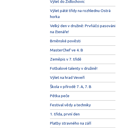
Výlet do Židlochovic
Výlet páté třídy na rozhlednu Ostrá
horka
Velký den v družině: Prvňáčci pasováni
na čtenáře!
Brněnské pověsti
MasterChef ve 4. B
Zeměpis v 7. třídě
Fotbalové talenty v družině!
Výlet na hrad Veveří
Škola v přírodě 7. A, 7. B
Pětka peče
Festival vědy a techniky
1. třída, první den
Platby stravného na září