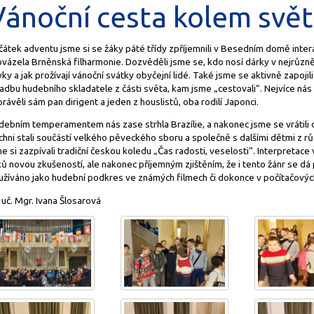
Vánoční cesta kolem svě
čátek adventu jsme si se žáky páté třídy zpříjemnili v Besedním domě inte
vázela Brněnská filharmonie. Dozvěděli jsme se, kdo nosí dárky v nejrůzněj
ky a jak prožívají vánoční svátky obyčejní lidé. Také jsme se aktivně zapojil
adbu hudebního skladatele z části světa, kam jsme „cestovali“. Nejvíce nás
rávěli sám pan dirigent a jeden z houslistů, oba rodilí Japonci.
debním temperamentem nás zase strhla Brazílie, a nakonec jsme se vrátil
chni stali součástí velkého pěveckého sboru a společně s dalšími dětmi z 
e si zazpívali tradiční českou koledu „Čas radosti, veselosti“. Interpretace
ů novou zkušeností, ale nakonec příjemným zjištěním, že i tento žánr se dá
užíváno jako hudební podkres ve známých filmech či dokonce v počítačovýc
 uč. Mgr. Ivana Šlosarová