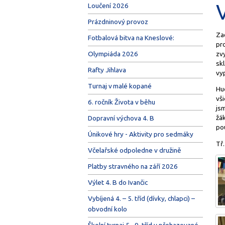
Loučení 2026
Prázdninový provoz
Za
Fotbalová bitva na Kneslové:
pro
zvy
Olympiáda 2026
skl
Rafty Jihlava
vyp
Turnaj v malé kopané
Hu
vši
6. ročník Života v běhu
jsm
žák
Dopravní výchova 4. B
po
Únikové hry - Aktivity pro sedmáky
Tř.
Včelařské odpoledne v družině
Platby stravného na září 2026
Výlet 4. B do Ivančic
Vybíjená 4. – 5. tříd (dívky, chlapci) –
obvodní kolo
Školní turnaj 5.–9. tříd v přehazované