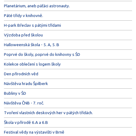
Planetárium, aneb páťáci astronauty.
Páté třídy v knihovně.
H-park Břeclav s pátými třídami
Výzdoba před školou
Halloweenská škola - 5. A, 5. B
Poprvé do školy, poprvé do knihovny s ŠD
Kolekce oblečení s logem školy
Den přírodních věd
Návštěva hradu Špilberk
Bubliny v ŠD
Návštěva ČNB - 7. roč.
Tvoření vlastních deskových her v pátých třídách.
Škola v přírodě 6.A a 6.B
Festival vědy na výstavišti v Brně