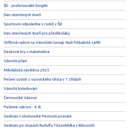
ŠD - profesionální žonglér
Den otevřených dveří
Sportovní odpoledne s rodiči v ŠD
Den otevřených dveří pro předškoláky
Stříbrná radost na Vánočním turnaji: Naši fotbalisté zářili!
Deskové hry v matematice
Vánoční přání
Mikulášská návštěva 2025
Pečení ozdob z vizovického těsta v 7. třídách
Vánoční koledování
Černovické Vánoce
Pečeme cukroví - 4. B
Sedmáci v olomoucké Pevnosti poznání
Sedmáci po stopách Rudolfa Těsnohlídka v Bílovicích