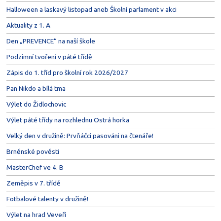
Halloween a laskavý listopad aneb Školní parlament v akci
Aktuality z 1. A
Den „PREVENCE“ na naší škole
Podzimní tvoření v páté třídě
Zápis do 1. tříd pro školní rok 2026/2027
Pan Nikdo a bílá tma
Výlet do Židlochovic
Výlet páté třídy na rozhlednu Ostrá horka
Velký den v družině: Prvňáčci pasováni na čtenáře!
Brněnské pověsti
MasterChef ve 4. B
Zeměpis v 7. třídě
Fotbalové talenty v družině!
Výlet na hrad Veveří