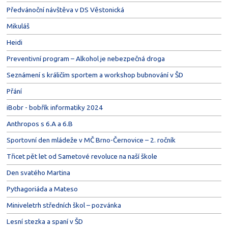
Předvánoční návštěva v DS Věstonická
Mikuláš
Heidi
Preventivní program – Alkohol je nebezpečná droga
Seznámení s králičím sportem a workshop bubnování v ŠD
Přání
iBobr - bobřík informatiky 2024
Anthropos s 6.A a 6.B
Sportovní den mládeže v MČ Brno-Černovice – 2. ročník
Třicet pět let od Sametové revoluce na naší škole
Den svatého Martina
Pythagoriáda a Mateso
Miniveletrh středních škol – pozvánka
Lesní stezka a spaní v ŠD