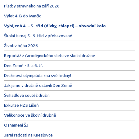
Platby stravného na září 2026
Výlet 4. B do Ivančic
Vybíjená 4. – 5. tříd (dívky, chlapci) – obvodní kolo
Školní turnaj 5.–9. tříd v přehazované
Život v běhu 2026
Reportáž z čarodějnického sletu ve školní družině
Den Země - 5. a 6. tř.
Družinová olympiáda zná své hrdiny!
Jak jsme v družině oslavili Den Země
Švihadlová soutěž družin
Exkurze HZS Líšeň
Velikonoce ve školní družině
Oznámení ŠJ
Jarní radosti na Kneslovce