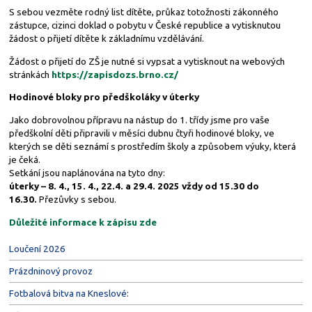
S sebou vezměte rodný list dítěte, průkaz totožnosti zákonného
zástupce, cizinci doklad o pobytu v České republice a vytisknutou
žádost o přijetí dítěte k základnímu vzdělávání.
Žádost o přijetí do ZŠ je nutné si vypsat a vytisknout na webových
stránkách
https://zapisdozs.brno.cz/
Hodinové bloky pro předškoláky v úterky
Jako dobrovolnou přípravu na nástup do 1. třídy jsme pro vaše
předškolní děti připravili v měsíci dubnu čtyři hodinové bloky, ve
kterých se děti seznámí s prostředím školy a způsobem výuky, která
je čeká.
Setkání jsou naplánována na tyto dny:
úterky – 8. 4., 15. 4., 22.4. a 29.4. 2025 vždy od 15.30 do
16.30.
Přezůvky s sebou.
Důležité informace k zápisu zde
Loučení 2026
Prázdninový provoz
Fotbalová bitva na Kneslové: