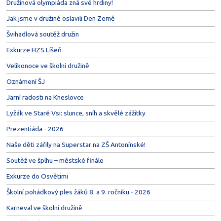
Družinová olympiáda zná své hrdiny!
Jak jsme v družině oslavili Den Země
Švihadlová soutěž družin
Exkurze HZS Líšeň
Velikonoce ve školní družině
Oznámení ŠJ
Jarní radosti na Kneslovce
Lyžák ve Staré Vsi: slunce, sníh a skvělé zážitky
Prezentiáda - 2026
Naše děti zářily na Superstar na ZŠ Antonínské!
Soutěž ve šplhu – městské finále
Exkurze do Osvětimi
Školní pohádkový ples žáků 8. a 9. ročníku - 2026
Karneval ve školní družině