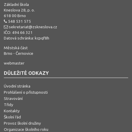
Základní škola
Kneslova 28, p. o.
618 00 Brno
548 531 575
sekretariat@zskneslova.cz
IČO: 494 66 321
Datová schránka: kcpqf8h
Městská část
Brno - Černovice
webmaster
DŮLEŽITÉ ODKAZY
Úvodní stránka
Prohlášení o přístupnosti
Stravování
Třídy
Kontakty
Školní řád
Provoz školní družiny
Organizace školního roku