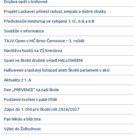
Družina opět v knihovně
Projekt Laskavec přinesl radost, empatii a dobré skutky
Předvánoční miniturnaj ve vybíjené 5. tř., 6.A a 6.B
Soutěže v informatice
TAJV Open v MČ Brno-Černovice – 3. ročník
Návštěva husitů na ZŠ Kneslova
Spaní ve školní družině ovládl HALLOWEEN!
Halloween a laskavý listopad aneb Školní parlament v akci
Aktuality z 1. A
Den „PREVENCE“ na naší škole
Podzimní tvoření v páté třídě
Zápis do 1. tříd pro školní rok 2026/2027
Pan Nikdo a bílá tma
Výlet do Židlochovic