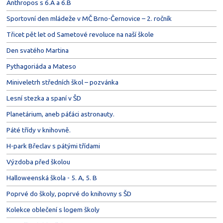
Anthropos s 6.A a 6.B
Sportovní den mládeže v MČ Brno-Černovice – 2. ročník
Třicet pět let od Sametové revoluce na naší škole
Den svatého Martina
Pythagoriáda a Mateso
Miniveletrh středních škol – pozvánka
Lesní stezka a spaní v ŠD
Planetárium, aneb páťáci astronauty.
Páté třídy v knihovně.
H-park Břeclav s pátými třídami
Výzdoba před školou
Halloweenská škola - 5. A, 5. B
Poprvé do školy, poprvé do knihovny s ŠD
Kolekce oblečení s logem školy