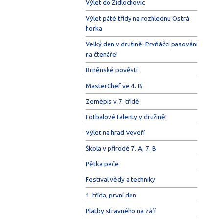
Výlet do Židlochovic
Výlet páté třídy na rozhlednu Ostrá
horka
Velký den v družině: Prvňáčci pasováni
na čtenáře!
Brněnské pověsti
MasterChef ve 4. B
Zeměpis v 7. třídě
Fotbalové talenty v družině!
Výlet na hrad Veveří
Škola v přírodě 7. A, 7. B
Pětka peče
Festival vědy a techniky
1. třída, první den
Platby stravného na září