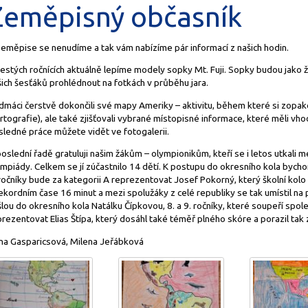
Zeměpisný občasník
zeměpise se nenudíme a tak vám nabízíme pár informací z našich hodin.
estých ročnících aktuálně lepíme modely sopky Mt. Fuji. Sopky budou jako 
ich šesťáků prohlédnout na fotkách v průběhu jara.
dmáci čerstvě dokončili své mapy Ameriky – aktivitu, během které si zopako
rtografie), ale také zjišťovali vybrané místopisné informace, které měli 
sledné práce můžete vidět ve fotogalerii.
oslední řadě gratuluji našim žákům – olympionikům, kteří se i letos utkali
mpiády. Celkem se jí zúčastnilo 14 dětí. K postupu do okresního kola bycho
 ročníky bude za kategorii A reprezentovat Josef Pokorný, který školní kol
ekordním čase 16 minut a mezi spolužáky z celé republiky se tak umístil na p
lou do okresního kola Natálku Čípkovou, 8. a 9. ročníky, které soupeří spo
rezentovat Elias Štípa, který dosáhl také téměř plného skóre a porazil tak 
na Gasparicsová, Milena Jeřábková