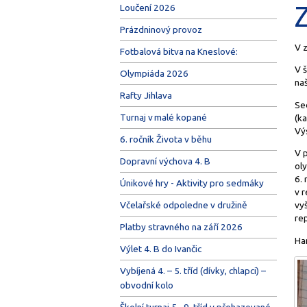
Loučení 2026
Prázdninový provoz
V 
Fotbalová bitva na Kneslové:
V š
Olympiáda 2026
naš
Rafty Jihlava
Se
Turnaj v malé kopané
(ka
Vý
6. ročník Života v běhu
V p
Dopravní výchova 4. B
oly
6.
Únikové hry - Aktivity pro sedmáky
v r
Včelařské odpoledne v družině
vyš
rep
Platby stravného na září 2026
Ha
Výlet 4. B do Ivančic
Vybíjená 4. – 5. tříd (dívky, chlapci) –
obvodní kolo
Školní turnaj 5.–9. tříd v přehazované