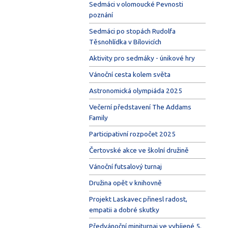
Sedmáci v olomoucké Pevnosti
poznání
Sedmáci po stopách Rudolfa
Těsnohlídka v Bílovicích
Aktivity pro sedmáky - únikové hry
Vánoční cesta kolem světa
Astronomická olympiáda 2025
Večerní představení The Addams
Family
Participativní rozpočet 2025
Čertovské akce ve školní družině
Vánoční futsalový turnaj
Družina opět v knihovně
Projekt Laskavec přinesl radost,
empatii a dobré skutky
Předvánoční miniturnaj ve vybíjené 5.