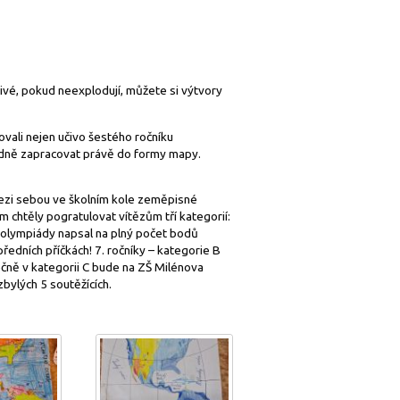
živé, pokud neexplodují, můžete si výtvory
vali nejen učivo šestého ročníku
vhodně zapracovat právě do formy mapy.
 mezi sebou ve školním kole zeměpisné
m chtěly pogratulovat vítězům tří kategorií:
o olympiády napsal na plný počet bodů
ředních příčkách! 7. ročníky – kategorie B
lečně v kategorii C bude na ZŠ Milénova
zbylých 5 soutěžících.