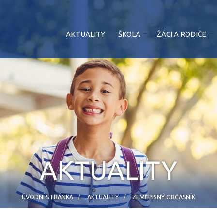
AKTUALITY
ŠKOLA
ŽÁCI A RODIČE
AKTUALITY
ÚVODNÍ STRÁNKA
AKTUALITY
ZEMĚPISNÝ OBČASNÍK