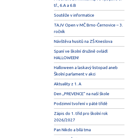
tř., 6.A a 6.B
Soutěže v informatice
TAJV Open v MČ Brno-Černovice – 3.
ročník
Návštěva husitů na ZŠ Kneslova
Spaní ve školní družině ovládl
HALLOWEEN!
Halloween a laskavý listopad aneb
Školní parlament v akci
Aktuality z 1. A
Den „PREVENCE“ na naší škole
Podzimní tvoření v páté třídě
Zápis do 1. tříd pro školní rok
2026/2027
Pan Nikdo a bílá tma