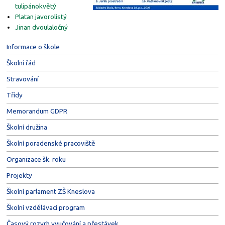
tulipánokvětý
Platan javorolistý
Jinan dvoulaločný
Informace o škole
Školní řád
Stravování
Třídy
Memorandum GDPR
Školní družina
Školní poradenské pracoviště
Organizace šk. roku
Projekty
Školní parlament ZŠ Kneslova
Školní vzdělávací program
Časový rozvrh vyučování a přestávek