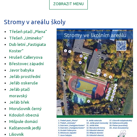
ZOBRAZIT MENU
Stromy v areálu školy
Třešeň ptačí „Plena“
Třešeň „Umineko“
Dub letní „Fastigiata
Koster“
Hrušeň Calleryova
Břestovec západní
Javor babyka
Jeřáb prostřední
Jeřáb oskeruše
Jeřáb ptačí
moravský
Jeřáb břek
Morušovník černý
Kdouloň obecná
Mišpule domácí
Kaštanovník jedlý
Liliovník