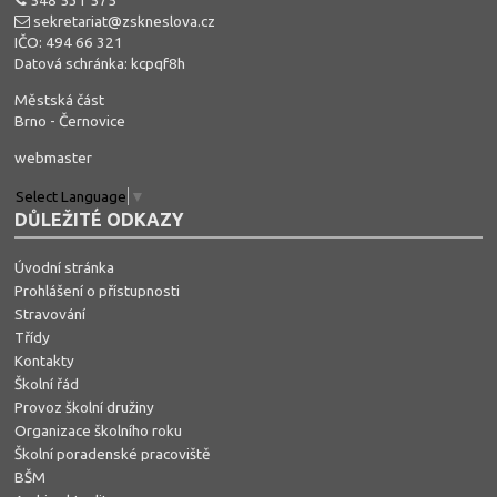
548 531 575
sekretariat@zskneslova.cz
IČO: 494 66 321
Datová schránka: kcpqf8h
Městská část
Brno - Černovice
webmaster
Select Language
▼
DŮLEŽITÉ ODKAZY
Úvodní stránka
Prohlášení o přístupnosti
Stravování
Třídy
Kontakty
Školní řád
Provoz školní družiny
Organizace školního roku
Školní poradenské pracoviště
BŠM