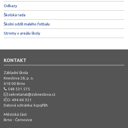
Odkazy
Školská rada
Školní oddíl malého fotbalu
Stromy v areálu školy
KONTAKT
Základní škola
Kneslova 28, p. o.
618 00 Brno
548 531 575
sekretariat@zskneslova.cz
IČO: 494 66 321
Datová schránka: kcpqf8h
Městská část
Brno - Černovice