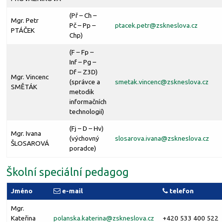
(Př – Ch –
Mgr. Petr
Pč – Pp –
ptacek.petr@
zskneslova.cz
PTÁČEK
Chp)
(F – Fp –
Inf – Pg –
Df – Z3D)
Mgr. Vincenc
(správce a
smetak.vincenc@
zskneslova.cz
SMĚTÁK
metodik
informačních
technologií)
(Fj – D – Hv)
Mgr. Ivana
(výchovný
slosarova.ivana@
zskneslova.cz
ŠLOSAROVÁ
poradce)
Školní speciální pedagog
Jméno
e-mail
telefon
Mgr.
Kateřina
polanska.katerina@
zskneslova.cz
+420 533 400 522