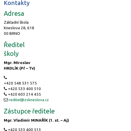
Kontakty
Adresa
Základní škola
Kneslova 28, 618
00 BRNO
Ředitel
školy
Mgr. Miroslav
HRDLÍK (Př – Tv)
+420 548 531 575
+420 533 400 510
+420 603 214 455
reditel@
zskneslova.cz
Zástupce ředitele
Mgr. Vladimír MINAŘÍK (1. st. – Aj)
+420 533 400 513