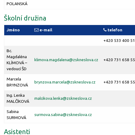
POLANSKÁ
Školní družina
Jméno
e-mail
telefon
+420 533 400 5
Bc.
Magdaléna
klimova.magdalena@
zskneslova.cz
+420 731 658 5
KLÍMOVÁ –
vedoucí ŠD
Marcela
brynzova.marcela@
zskneslova.cz
+420 731 658 5
BRYNZOVÁ
Ing. Lenka
malcikova.lenka@
zskneslova.cz
MALČÍKOVÁ
Sabina
surmova.sabina@
zskneslova.cz
SURMOVÁ
Asistenti