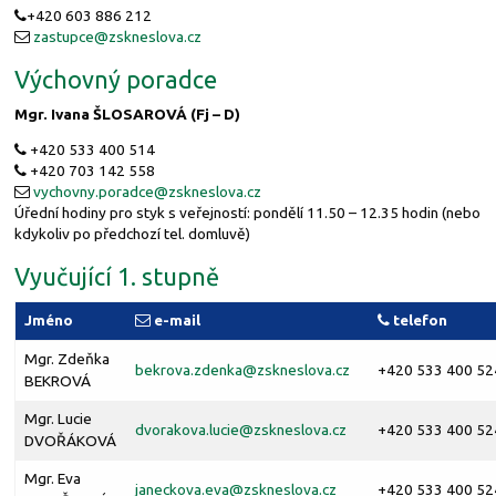
+420 603 886 212
zastupce@
zskneslova.cz
Výchovný poradce
Mgr. Ivana ŠLOSAROVÁ (Fj – D)
+420 533 400 514
+420 703 142 558
vychovny.poradce@
zskneslova.cz
Úřední hodiny pro styk s veřejností: pondělí 11.50 – 12.35 hodin (nebo
kdykoliv po předchozí tel. domluvě)
Vyučující 1. stupně
Jméno
e-mail
telefon
Mgr. Zdeňka
bekrova.zdenka@
zskneslova.cz
+420 533 400 52
BEKROVÁ
Mgr. Lucie
dvorakova.lucie@
zskneslova.cz
+420 533 400 52
DVOŘÁKOVÁ
Mgr. Eva
janeckova.eva@
zskneslova.cz
+420 533 400 52