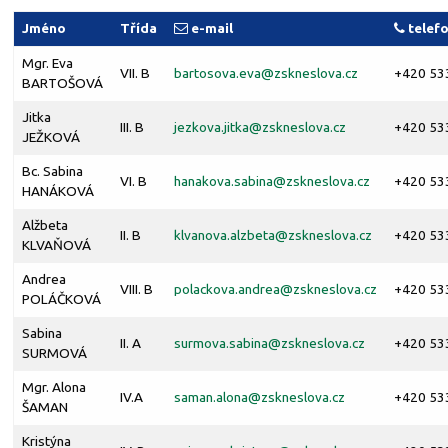
Jméno
Třída
e-mail
telef
Mgr. Eva
VII. B
bartosova.eva@
zskneslova.cz
+420 53
BARTOŠOVÁ
Jitka
III. B
jezkova.jitka@
zskneslova.cz
+420 53
JEŽKOVÁ
Bc. Sabina
VI. B
hanakova.sabina@
zskneslova.cz
+420 53
HANÁKOVÁ
Alžbeta
II. B
klvanova.alzbeta@
zskneslova.cz
+420 53
KLVAŇOVÁ
Andrea
VIII. B
polackova.andrea@
zskneslova.cz
+420 53
POLÁČKOVÁ
Sabina
II. A
surmova.sabina@
zskneslova.cz
+420 53
SURMOVÁ
Mgr. Alona
IV.A
saman.alona@
zskneslova.cz
+420 53
ŠAMAN
Kristýna