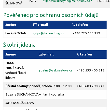
IV. B
sujanova.kristyna@
zskneslova.cz
+420 53
ŠUJANOVÁ
Pověřenec pro ochranu osobních údajů
Jméno
e-mail
telefon
Lukáš KOCIÁN
gdpr@
jkccounting.cz
+420 725 654 319
Školní jídelna
Jméno
e-mail
telefon
Hana
HRUŠKOVÁ
–
jidelna@
zskneslova.cz
+420 533 400 515
vedoucí školní
jídelny
úřední hodiny:
pondělí, středa: 7.00 – 12.00
+420 603 290 747
Zuzana SUCHÁNKOVÁ – hlavní kuchařka
Jana DOLEŽALOVÁ