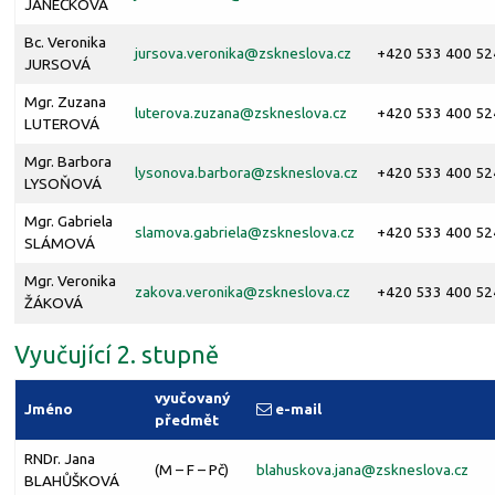
JANEČKOVÁ
Bc. Veronika
jursova.veronika@
zskneslova.cz
+420 533 400 52
JURSOVÁ
Mgr. Zuzana
luterova.zuzana@
zskneslova.cz
+420 533 400 52
LUTEROVÁ
Mgr. Barbora
lysonova.barbora@
zskneslova.cz
+420 533 400 52
LYSOŇOVÁ
Mgr. Gabriela
slamova.gabriela@
zskneslova.cz
+420 533 400 52
SLÁMOVÁ
Mgr. Veronika
zakova.veronika@
zskneslova.cz
+420 533 400 52
ŽÁKOVÁ
Vyučující 2. stupně
vyučovaný
Jméno
e-mail
předmět
RNDr. Jana
(M – F – Pč)
blahuskova.jana@
zskneslova.cz
BLAHŮŠKOVÁ