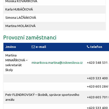
Monika KOVAŘÍKOVÁ
Karla HUBÁČKOVÁ
Simona LAČŇÁKOVÁ
Martina MOLÁKOVÁ
Provozní zaměstnanci
Jméno
e-mail
telefon
Martina
MINAŘÍKOVÁ –
minarikova.martina@
zskneslova.cz
+420 548 531
sekretariát
školy
+420 533 400
+420 605 284
Petr FLENDROVSKÝ – školník, správce sportovního
+420 605 701
areálu
+420 533 400