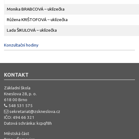
Monika BRABCOVÁ – uklízečka
Růžena KRIŠTOFOVÁ – uklízečka
Lada ŠIKULOVÁ – uklízečka
Konzultační hodiny
KONTAKT
Základní škola
Kneslova 28, p. o.
618 00 Brno
548 531 575
sekretariat@zskneslova.cz
IČO: 494 66 321
Datová schránka: kcpqf8h
Městská část