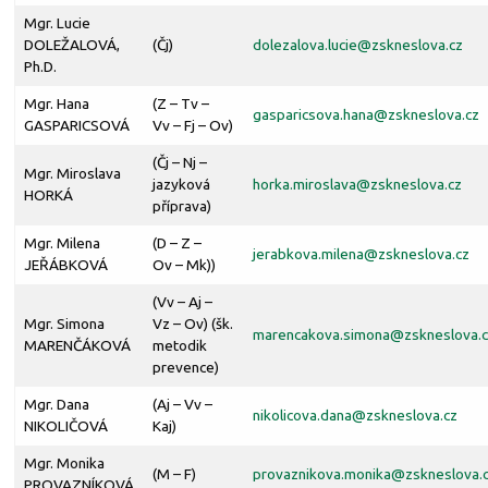
Mgr. Lucie
DOLEŽALOVÁ,
(Čj)
dolezalova.lucie@
zskneslova.cz
Ph.D.
Mgr. Hana
(Z – Tv –
gasparicsova.hana@
zskneslova.cz
GASPARICSOVÁ
Vv – Fj – Ov)
(Čj – Nj –
Mgr. Miroslava
jazyková
horka.miroslava@
zskneslova.cz
HORKÁ
příprava)
Mgr. Milena
(D – Z –
jerabkova.milena@
zskneslova.cz
JEŘÁBKOVÁ
Ov – Mk))
(Vv – Aj –
Mgr. Simona
Vz – Ov) (šk.
marencakova.simona@
zskneslova.
MARENČÁKOVÁ
metodik
prevence)
Mgr. Dana
(Aj – Vv –
nikolicova.dana@
zskneslova.cz
NIKOLIČOVÁ
Kaj)
Mgr. Monika
(M – F)
provaznikova.monika@
zskneslova.
PROVAZNÍKOVÁ