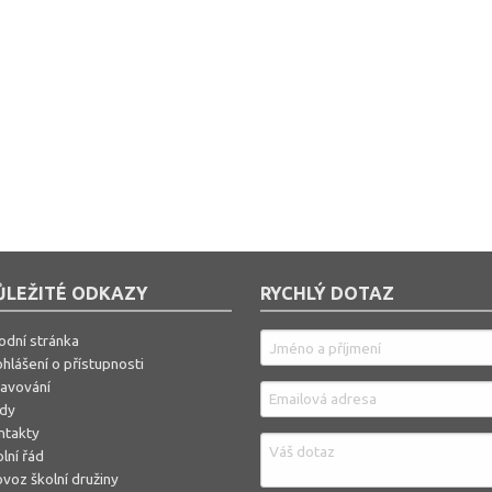
ŮLEŽITÉ ODKAZY
RYCHLÝ DOTAZ
odní stránka
hlášení o přístupnosti
ravování
ídy
ntakty
lní řád
voz školní družiny