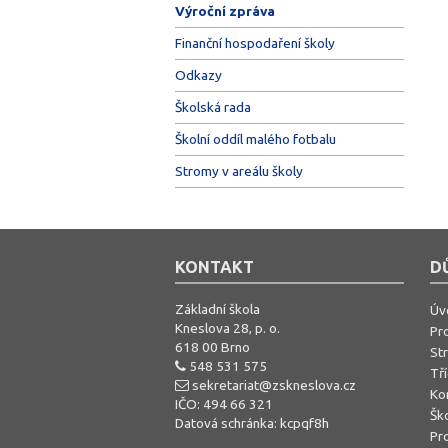
Výroční zpráva
Finanční hospodaření školy
Odkazy
Školská rada
Školní oddíl malého fotbalu
Stromy v areálu školy
KONTAKT
D
Základní škola
Úv
Kneslova 28, p. o.
Pro
618 00 Brno
St
548 531 575
Tř
sekretariat@zskneslova.cz
Ko
IČO: 494 66 321
Ško
Datová schránka: kcpqf8h
Pro