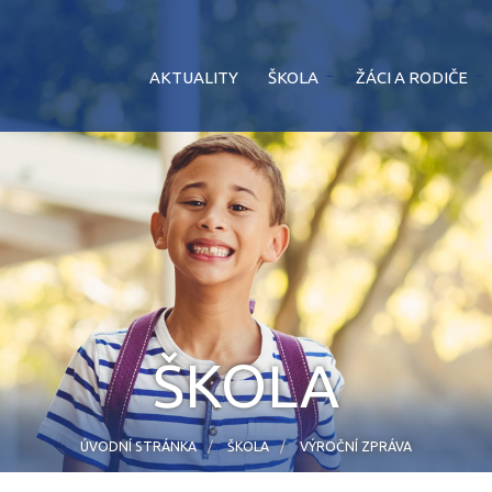
AKTUALITY
ŠKOLA
ŽÁCI A RODIČE
ŠKOLA
ÚVODNÍ STRÁNKA
ŠKOLA
VÝROČNÍ ZPRÁVA