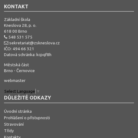
KONTAKT
Základní škola
Kneslova 28, p. o.
618 00 Brno
548 531 575
sekretariat@zskneslova.cz
IČO: 494 66 321
Datová schránka: kcpqf8h
Městská část
Brno - Černovice
webmaster
Select Language
▼
DŮLEŽITÉ ODKAZY
Úvodní stránka
Prohlášení o přístupnosti
Stravování
Třídy
Kontakty