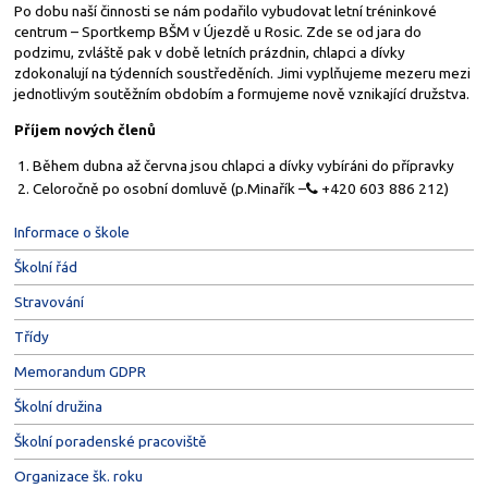
Po dobu naší činnosti se nám podařilo vybudovat letní tréninkové
centrum – Sportkemp BŠM v Újezdě u Rosic. Zde se od jara do
podzimu, zvláště pak v době letních prázdnin, chlapci a dívky
zdokonalují na týdenních soustředěních. Jimi vyplňujeme mezeru mezi
jednotlivým soutěžním obdobím a formujeme nově vznikající družstva.
Příjem nových členů
Během dubna až června jsou chlapci a dívky vybíráni do přípravky
Celoročně po osobní domluvě (p.Minařík –
+420 603 886 212)
Informace o škole
Školní řád
Stravování
Třídy
Memorandum GDPR
Školní družina
Školní poradenské pracoviště
Organizace šk. roku