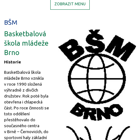
ZOBRAZIT MENU
BŠM
Basketbalová
škola mládeže
Brno
Historie
Basketbalová škola
mládeže Brno vznikla
v roce 1990 složená
výhradně z dívčích
družstev. Rok poté byla
otevřena i chlapecká
část. Po roce činnosti se
toto oddělení
přestěhovalo do
současného centra
v Brně – Černovicích, do
sportovní haly základní