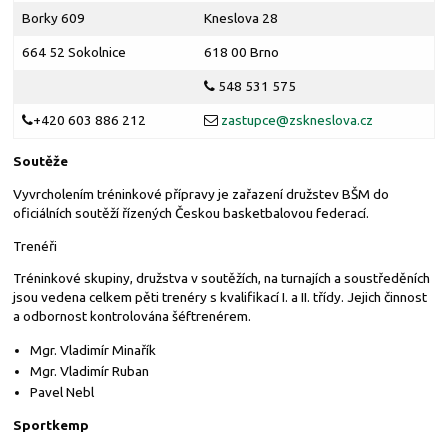
Borky 609
Kneslova 28
664 52 Sokolnice
618 00 Brno
548 531 575
+420 603 886 212
zastupce@
zskneslova.cz
Soutěže
Vyvrcholením tréninkové přípravy je zařazení družstev BŠM do
oficiálních soutěží řízených Českou basketbalovou federací.
Trenéři
Tréninkové skupiny, družstva v soutěžích, na turnajích a soustředěních
jsou vedena celkem pěti trenéry s kvalifikací I. a II. třídy. Jejich činnost
a odbornost kontrolována šéftrenérem.
Mgr. Vladimír Minařík
Mgr. Vladimír Ruban
Pavel Nebl
Sportkemp