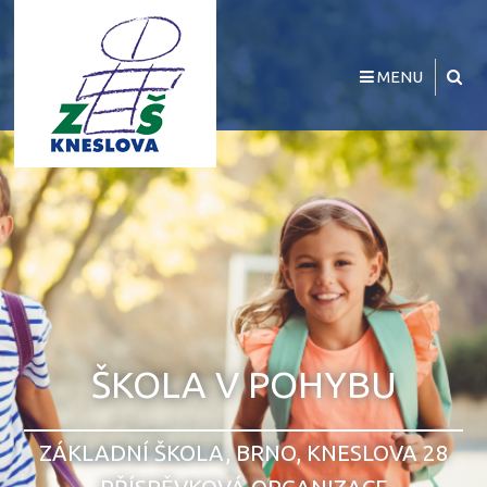
MENU
ŠKOLA V POHYBU
ZÁKLADNÍ ŠKOLA, BRNO, KNESLOVA 28