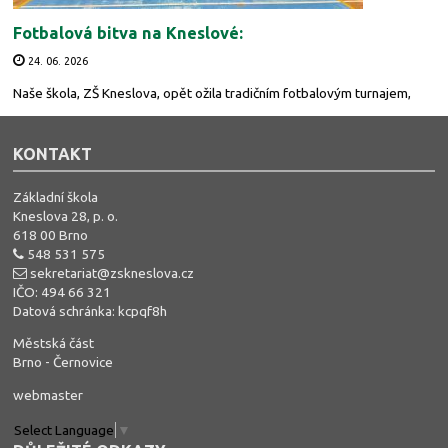
Fotbalová bitva na Kneslové:
24. 06. 2026
Naše škola, ZŠ Kneslova, opět ožila tradičním fotbalovým turnajem,
KONTAKT
Základní škola
Kneslova 28, p. o.
618 00 Brno
548 531 575
sekretariat@zskneslova.cz
IČO: 494 66 321
Datová schránka: kcpqf8h
Městská část
Brno - Černovice
webmaster
Select Language
▼