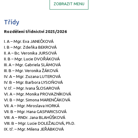
ZOBRAZIT MENU
Třídy
Rozdělení třídnictví 2025/2026
I. A – Mgr. Eva JANEČKOVÁ
I. B – Mgr. Zdeňka BEKROVÁ
II. A – Bc. Veronika JURSOVÁ
II. B – Mgr. Lucie DVOŘÁKOVÁ
III. A – Mgr. Gabriela SLÁMOVÁ
III. B – Mgr. Veronika ŽÁKOVÁ
IV. A – Mgr. Zuzana LUTEROVÁ
IV. B – Mgr. Barbora LYSOŇOVÁ
V. tř. – Mgr. Ivana ŠLOSAROVÁ
VI. A – Mgr. Monika PROVAZNÍKOVÁ
VI. B – Mgr. Simona MARENČÁKOVÁ
VII. A – Mgr. Miroslava HORKÁ
VII. B – Mgr. Hana GASPARICSOVÁ
VIII. A – RNDr. Jana BLAHŮŠKOVÁ
VIII. B – Mgr. Lucie DOLEŽALOVÁ, Ph.D.
IX. tř. – Mgr. Milena JEŘÁBKOVÁ