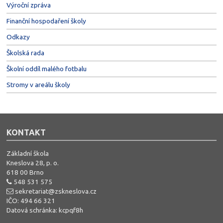
Výroční zpráva
Finanční hospodaření školy
Odkazy
Školská rada
Školní oddíl malého fotbalu
Stromy v areálu školy
KONTAKT
Základní škola
Kneslova 28, p. o.
618 00 Brno
548 531 575
sekretariat@zskneslova.cz
IČO: 494 66 321
Datová schránka: kcpqf8h