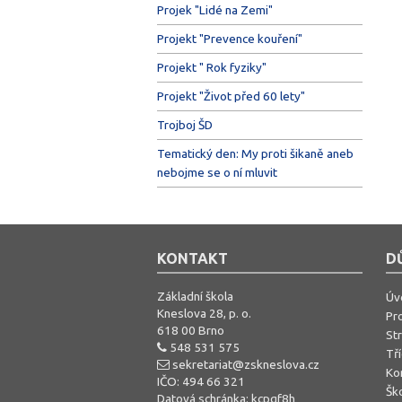
Projek "Lidé na Zemi"
Projekt "Prevence kouření"
Projekt " Rok fyziky"
Projekt "Život před 60 lety"
Trojboj ŠD
Tematický den: My proti šikaně aneb
nebojme se o ní mluvit
KONTAKT
D
Základní škola
Úv
Kneslova 28, p. o.
Pro
618 00 Brno
St
548 531 575
Tř
sekretariat@zskneslova.cz
Ko
IČO: 494 66 321
Ško
Datová schránka: kcpqf8h