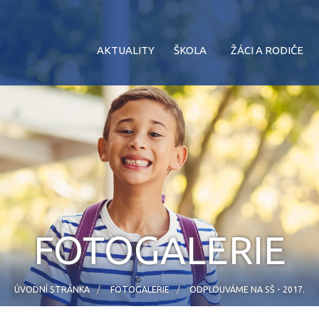
AKTUALITY
ŠKOLA
ŽÁCI A RODIČE
FOTOGALERIE
ÚVODNÍ STRÁNKA
FOTOGALERIE
ODPLOUVÁME NA SŠ - 2017.