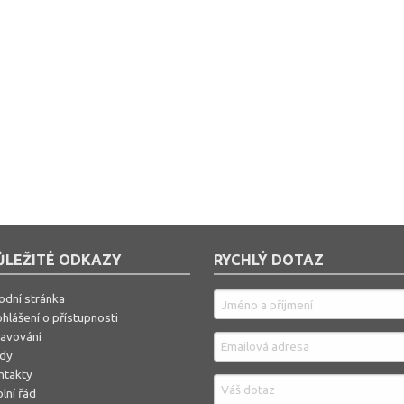
ŮLEŽITÉ ODKAZY
RYCHLÝ DOTAZ
odní stránka
hlášení o přístupnosti
ravování
ídy
ntakty
lní řád