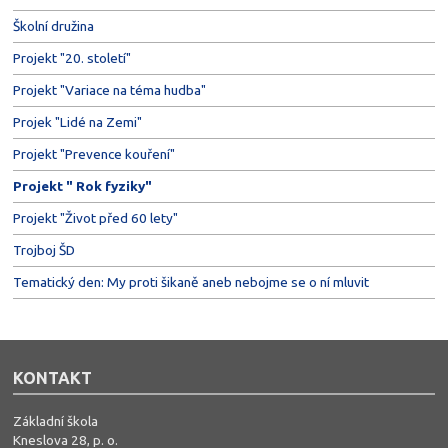
Školní družina
Projekt "20. století"
Projekt "Variace na téma hudba"
Projek "Lidé na Zemi"
Projekt "Prevence kouření"
Projekt " Rok fyziky"
Projekt "Život před 60 lety"
Trojboj ŠD
Tematický den: My proti šikaně aneb nebojme se o ní mluvit
KONTAKT
Základní škola
Kneslova 28, p. o.