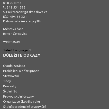
618 00 Brno
548 531 575
sekretariat@zskneslova.cz
IČO: 494 66 321
Datová schránka: kcpqf8h
Městská část
Brno - Černovice
webmaster
Select Language
▼
DŮLEŽITÉ ODKAZY
Úvodní stránka
Prohlášení o přístupnosti
Stravování
Třídy
Kontakty
Školní řád
Provoz školní družiny
Organizace školního roku
Školní poradenské pracoviště