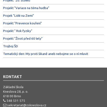
Projekt "20. století"
Projekt "Variace na téma hudba"
Projek "Lidé na Zemi"
Projekt "Prevence kouření"
Projekt " Rok fyziky"
Projekt "Život před 60 lety"
Trojboj ŠD
Tematický den: My proti šikaně aneb nebojme se o ní mluvit
KONTAKT
Základní škola
Kneslova 28, p. o.
618 00 Brno
548 531 575
sekretariat@zskneslova.cz