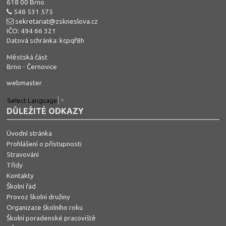
618 00 Brno
548 531 575
sekretariat@zskneslova.cz
IČO: 494 66 321
Datová schránka: kcpqf8h
Městská část
Brno - Černovice
webmaster
Select Language
▼
DŮLEŽITÉ ODKAZY
Úvodní stránka
Prohlášení o přístupnosti
Stravování
Třídy
Kontakty
Školní řád
Provoz školní družiny
Organizace školního roku
Školní poradenské pracoviště