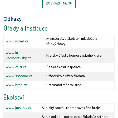
ZOBRAZIT MENU
Odkazy
Úřady a Instituce
Ministerstvo školství, mládeže a
www.msmt.cz
tělovýchovy
www.kr-
Krajský úřad Jihomoravského kraje
jihomoravsky.cz
www.csicr.cz
Česká školní inspekce
www.sssbrno.cz
Středisko služeb školám
www.brno.cz
Statutární město Brno
Školství
www.jmskoly.cz
Školský portál Jihomoravského kraje
Škola online – portál pro základní a střední