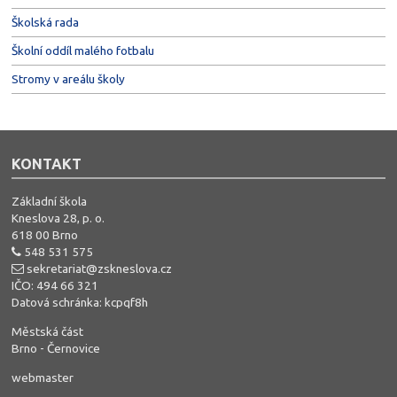
Školská rada
Školní oddíl malého fotbalu
Stromy v areálu školy
KONTAKT
Základní škola
Kneslova 28, p. o.
618 00 Brno
548 531 575
sekretariat@zskneslova.cz
IČO: 494 66 321
Datová schránka: kcpqf8h
Městská část
Brno - Černovice
webmaster