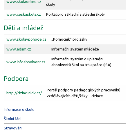
www.skolaonline.cz
školy
www.ceskaskola.cz
Portál pro základní a střední školy
Děti a mládež
www.skolavpohode.cz
„Pomocník“ pro žáky
www.adam.cz
Informační systém mládeže
Informační systém o uplatnění
www.infoabsolvent.cz
absolventů škol na trhu práce (ISA)
Podpora
Portál podpory pedagogických pracovníků
http://cizinci.nidv.cz/
vzdělávajících děti/žáky – cizince
Informace o škole
Školní řád
Stravování