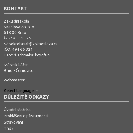
KONTAKT
Základní škola
Kneslova 28, p. o.
618 00 Brno
548 531 575
sekretariat@zskneslova.cz
IČO: 494 66 321
Datová schránka: kcpqf8h
Městská část
Brno - Černovice
webmaster
Select Language
▼
DŮLEŽITÉ ODKAZY
Úvodní stránka
Prohlášení o přístupnosti
Stravování
Třídy