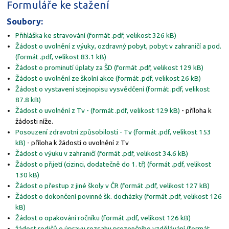
Formuláře ke stažení
Soubory:
Přihláška ke stravování (formát .pdf, velikost 326 kB)
Žádost o uvolnění z výuky, ozdravný pobyt, pobyt v zahraničí a pod.
(formát .pdf, velikost 83.1 kB)
Žádost o prominutí úplaty za ŠD (formát .pdf, velikost 129 kB)
Žádost o uvolnění ze školní akce (formát .pdf, velikost 26 kB)
Žádost o vystavení stejnopisu vysvědčení (formát .pdf, velikost
87.8 kB)
Žádost o uvolnění z Tv - (formát .pdf, velikost 129 kB)
- příloha k
žádosti níže.
Posouzení zdravotní způsobilosti - Tv (formát .pdf, velikost 153
kB)
- příloha k žádosti o uvolnění z Tv
Žádost o výuku v zahraničí (formát .pdf, velikost 34.6 kB)
Žádost o přijetí (cizinci, dodatečně do 1. tř) (formát .pdf, velikost
130 kB)
Žádost o přestup z jiné školy v ČR (formát .pdf, velikost 127 kB)
Žádost o dokončení povinné šk. docházky (formát .pdf, velikost 126
kB)
Žádost o opakování ročníku (formát .pdf, velikost 126 kB)
žádost rodičů o úpravu rozsahu prezenčního vzdělávání (formát