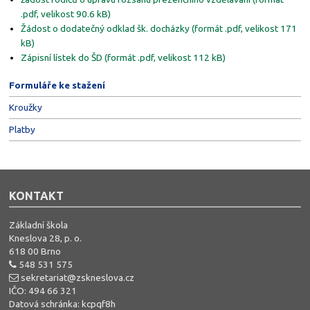
.pdf, velikost 90.6 kB)
Žádost o dodatečný odklad šk. docházky (formát .pdf, velikost 171
kB)
Zápisní lístek do ŠD (formát .pdf, velikost 112 kB)
Formuláře ke stažení
Kroužky
Platby
KONTAKT
Základní škola
Kneslova 28, p. o.
618 00 Brno
548 531 575
sekretariat@zskneslova.cz
IČO: 494 66 321
Datová schránka: kcpqf8h