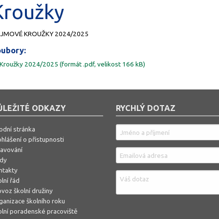
Kroužky
JMOVÉ KROUŽKY 2024/2025
ubory:
Kroužky 2024/2025 (formát .pdf, velikost 166 kB)
ŮLEŽITÉ ODKAZY
RYCHLÝ DOTAZ
odní stránka
hlášení o přístupnosti
ravování
ídy
ntakty
lní řád
voz školní družiny
ganizace školního roku
olní poradenské pracoviště