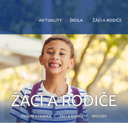
AKTUALITY
ŠKOLA
ŽÁCI A RODIČE
ŽÁCI A RODIČE
ÚVODNÍ STRÁNKA
ŽÁCI A RODIČE
KROUŽKY