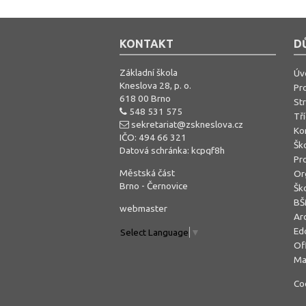
KONTAKT
D
Základní škola
Úv
Kneslova 28, p. o.
Pro
618 00 Brno
St
548 531 575
Tř
sekretariat@zskneslova.cz
Ko
IČO: 494 66 321
Ško
Datová schránka: kcpqf8h
Pro
Městská část
Or
Brno - Černovice
Šk
B
webmaster
Arc
Edo
Select Language
▼
Of
Ma
Co