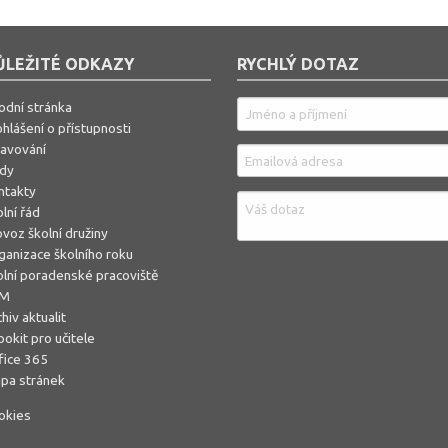
ŮLEŽITÉ ODKAZY
RYCHLÝ DOTAZ
odní stránka
hlášení o přístupnosti
ravování
ídy
ntakty
lní řád
voz školní družiny
ganizace školního roku
olní poradenské pracoviště
ŠM
hiv aktualit
okit pro učitele
fice 365
pa stránek
okies