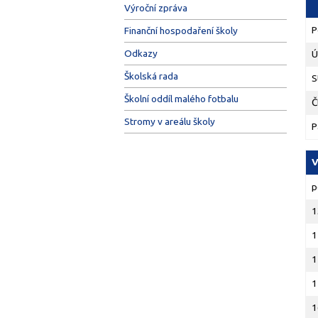
Výroční zpráva
P
Finanční hospodaření školy
Odkazy
Ú
Školská rada
S
Školní oddíl malého fotbalu
Č
Stromy v areálu školy
P
V
p
1
1
1
1
1