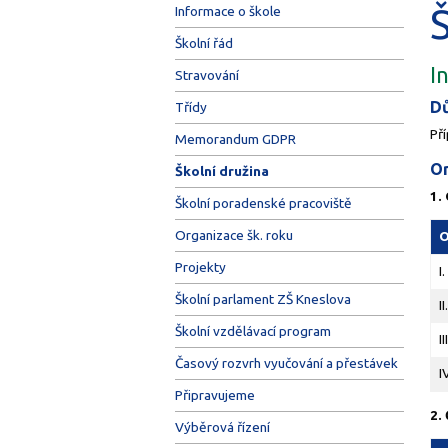
Informace o škole
Školní řád
I
Stravování
Dů
Třídy
Pří
Memorandum GDPR
Or
Školní družina
1.
Školní poradenské pracoviště
Organizace šk. roku
O
Projekty
I.
Školní parlament ZŠ Kneslova
II
Školní vzdělávací program
II
Časový rozvrh vyučování a přestávek
I
Připravujeme
2.
Výběrová řízení