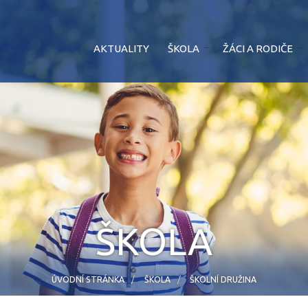
AKTUALITY
ŠKOLA
ŽÁCI A RODIČE
ŠKOLA
ÚVODNÍ STRÁNKA
ŠKOLA
ŠKOLNÍ DRUŽINA