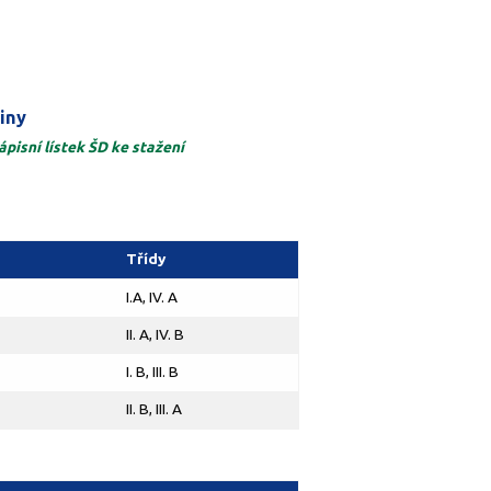
iny
ápisní lístek ŠD ke stažení
Třídy
I.A, IV. A
II. A, IV. B
I. B, III. B
II. B, III. A