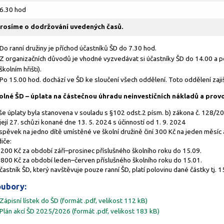
6.30 hod
rosíme o dodržování uvedených časů.
Do ranní družiny je příchod účastníků ŠD do 7.30 hod.
Z organizačních důvodů je vhodné vyzvedávat si účastníky ŠD do 14.00 a p
školním hřišti).
Po 15.00 hod. dochází ve ŠD ke sloučení všech oddělení. Toto oddělení zaji
olné ŠD – úplata na částečnou úhradu neinvestičních nákladů a provo
še úplaty byla stanovena v souladu s §102 odst.2 písm. b) zákona č. 128/
její 27. schůzi konané dne 13. 5. 2024 s účinností od 1. 9. 2024
spěvek na jedno dítě umístěné ve školní družině činí 300 Kč na jeden měsí
iče:
 200 Kč za období září–prosinec příslušného školního roku do 15.09.
1 800 Kč za období leden–červen příslušného školního roku do 15.01.
častník ŠD, který navštěvuje pouze ranní ŠD, platí polovinu dané částky tj. 
ubory:
Zápisní lístek do ŠD (formát .pdf, velikost 112 kB)
Plán akcí ŠD 2025/2026 (formát .pdf, velikost 183 kB)