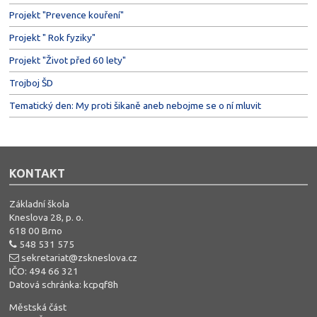
Projekt "Prevence kouření"
Projekt " Rok fyziky"
Projekt "Život před 60 lety"
Trojboj ŠD
Tematický den: My proti šikaně aneb nebojme se o ní mluvit
KONTAKT
Základní škola
Kneslova 28, p. o.
618 00 Brno
548 531 575
sekretariat@zskneslova.cz
IČO: 494 66 321
Datová schránka: kcpqf8h
Městská část