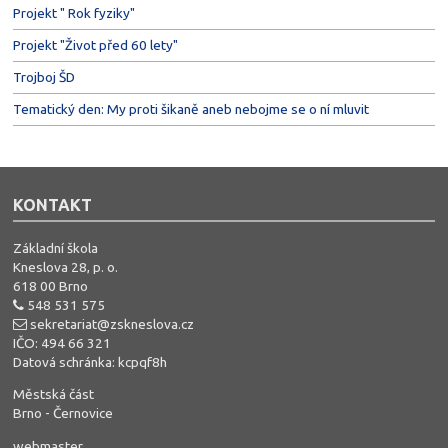
Projekt " Rok fyziky"
Projekt "Život před 60 lety"
Trojboj ŠD
Tematický den: My proti šikaně aneb nebojme se o ní mluvit
KONTAKT
Základní škola
Kneslova 28, p. o.
618 00 Brno
548 531 575
sekretariat@zskneslova.cz
IČO: 494 66 321
Datová schránka: kcpqf8h
Městská část
Brno - Černovice
webmaster