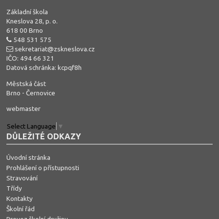
Základní škola
Kneslova 28, p. o.
618 00 Brno
548 531 575
sekretariat@zskneslova.cz
IČO: 494 66 321
Datová schránka: kcpqf8h
Městská část
Brno - Černovice
webmaster
Select Language
▼
DŮLEŽITÉ ODKAZY
Úvodní stránka
Prohlášení o přístupnosti
Stravování
Třídy
Kontakty
Školní řád
Provoz školní družiny