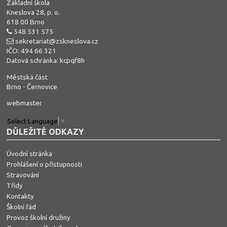
Základní škola
Kneslova 28, p. o.
618 00 Brno
548 531 575
sekretariat@zskneslova.cz
IČO: 494 66 321
Datová schránka: kcpqf8h
Městská část
Brno - Černovice
webmaster
Select Language
▼
DŮLEŽITÉ ODKAZY
Úvodní stránka
Prohlášení o přístupnosti
Stravování
Třídy
Kontakty
Školní řád
Provoz školní družiny