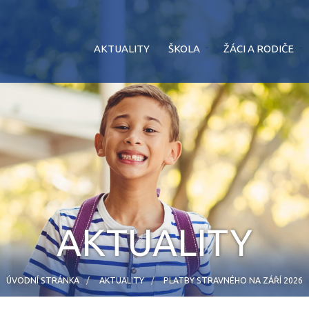
AKTUALITY
ŠKOLA
ŽÁCI A RODIČE
AKTUALITY
ÚVODNÍ STRÁNKA
AKTUALITY
PLATBY STRAVNÉHO NA ZÁŘÍ 2026