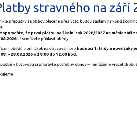
Platby stravného na září
niklé přeplatky za obědy placené přes účet, budou zaslány na konci školníh
t.
zapomeňte, že první platbu na školní rok 2026/2027 na měsíc září za
.08.2026
ať si můžete přihlásit obědy.
řízení obědů a přihlášek na stravování pro
budoucí 1. třídy a nové žáky j
.08. – 28.08.2026 od 8.00 do 12.00 hod.
i platbě v hotovosti si připravte potřebný obnos – nemůžeme vracet drobné
kujeme