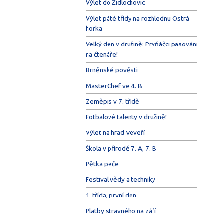
Výlet do Židlochovic
Výlet páté třídy na rozhlednu Ostrá
horka
Velký den v družině: Prvňáčci pasováni
na čtenáře!
Brněnské pověsti
MasterChef ve 4. B
Zeměpis v 7. třídě
Fotbalové talenty v družině!
Výlet na hrad Veveří
Škola v přírodě 7. A, 7. B
Pětka peče
Festival vědy a techniky
1. třída, první den
Platby stravného na září