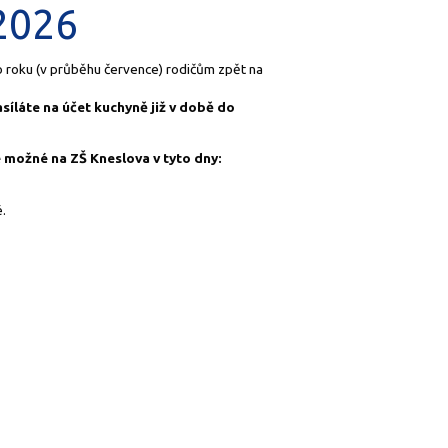
 2026
o roku (v průběhu července) rodičům zpět na
síláte na účet kuchyně již v době do
e možné na ZŠ Kneslova v tyto dny:
.