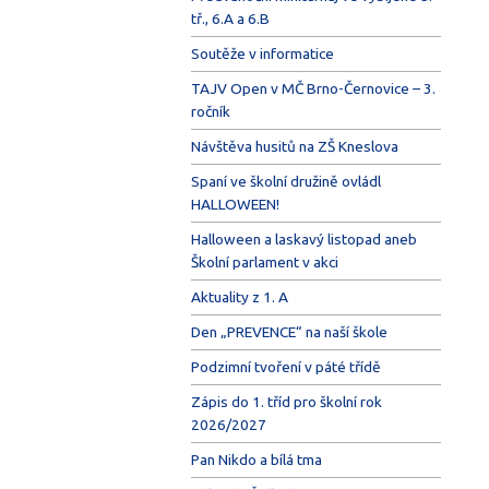
tř., 6.A a 6.B
Soutěže v informatice
TAJV Open v MČ Brno-Černovice – 3.
ročník
Návštěva husitů na ZŠ Kneslova
Spaní ve školní družině ovládl
HALLOWEEN!
Halloween a laskavý listopad aneb
Školní parlament v akci
Aktuality z 1. A
Den „PREVENCE“ na naší škole
Podzimní tvoření v páté třídě
Zápis do 1. tříd pro školní rok
2026/2027
Pan Nikdo a bílá tma