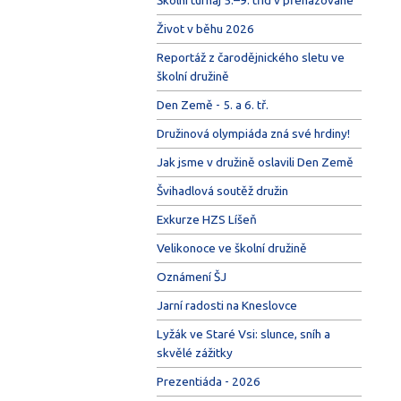
Život v běhu 2026
Reportáž z čarodějnického sletu ve
školní družině
Den Země - 5. a 6. tř.
Družinová olympiáda zná své hrdiny!
Jak jsme v družině oslavili Den Země
Švihadlová soutěž družin
Exkurze HZS Líšeň
Velikonoce ve školní družině
Oznámení ŠJ
Jarní radosti na Kneslovce
Lyžák ve Staré Vsi: slunce, sníh a
skvělé zážitky
Prezentiáda - 2026