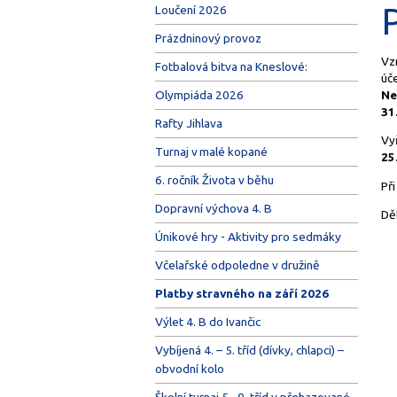
Loučení 2026
Prázdninový provoz
Vz
Fotbalová bitva na Kneslové:
úče
Ne
Olympiáda 2026
31
Rafty Jihlava
Vy
Turnaj v malé kopané
25
6. ročník Života v běhu
Př
Dopravní výchova 4. B
Dě
Únikové hry - Aktivity pro sedmáky
Včelařské odpoledne v družině
Platby stravného na září 2026
Výlet 4. B do Ivančic
Vybíjená 4. – 5. tříd (dívky, chlapci) –
obvodní kolo
Školní turnaj 5.–9. tříd v přehazované