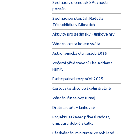
Sedmáci v olomoucké Pevnosti
poznání
Sedmáci po stopách Rudolfa
Těsnohlídka v Bílovicích
Aktivity pro sedmáky - únikové hry
Vánoční cesta kolem světa
Astronomická olympiáda 2025
Večerní představení The Addams
Family
Participativní rozpočet 2025
Čertovské akce ve školní družině
Vánoční futsalový turnaj
Družina opět v knihovně
Projekt Laskavec přinesl radost,
empatii a dobré skutky
Předvánoční miniturnaj ve vybíjené 5.