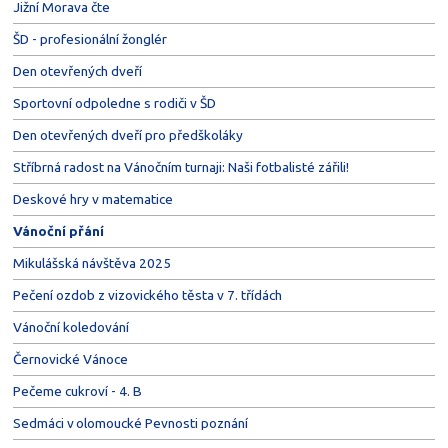
Jižní Morava čte
ŠD - profesionální žonglér
Den otevřených dveří
Sportovní odpoledne s rodiči v ŠD
Den otevřených dveří pro předškoláky
Stříbrná radost na Vánočním turnaji: Naši fotbalisté zářili!
Deskové hry v matematice
Vánoční přání
Mikulášská návštěva 2025
Pečení ozdob z vizovického těsta v 7. třídách
Vánoční koledování
Černovické Vánoce
Pečeme cukroví - 4. B
Sedmáci v olomoucké Pevnosti poznání