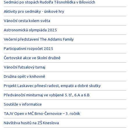
Sedmáci po stopách Rudolfa Těsnohlídka v Bílovicích
Aktivity pro sedmáky - únikové hry
Vánoční cesta kolem světa
Astronomická olympiáda 2025
Večerní představení The Addams Family
Participativní rozpočet 2025
Čertovské akce ve školní družině
Vánoční futsalový turnaj
Družina opět v knihovně
Projekt Laskavec přinesl radost, empatii a dobré skutky
Předvánoční miniturnaj ve vybíjené 5. tř., 6.A a 6.B
Soutěže v informatice
TAJV Open v MČ Brno-Černovice – 3. ročník
Návštěva husitů na ZŠ Kneslova