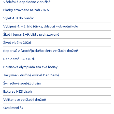
Včelařské odpoledne v družině
Platby stravného na září 2026
Výlet 4. B do Ivančic
Vybíjená 4. – 5. tříd (dívky, chlapci) – obvodní kolo
Školní turnaj 5.–9. tříd v přehazované
Život v běhu 2026
Reportáž z čarodějnického sletu ve školní družině
Den Země - 5. a 6. tř.
Družinová olympiáda zná své hrdiny!
Jak jsme v družině oslavili Den Země
Švihadlová soutěž družin
Exkurze HZS Líšeň
Velikonoce ve školní družině
Oznámení ŠJ