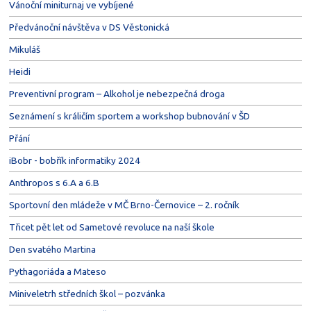
Vánoční miniturnaj ve vybíjené
Předvánoční návštěva v DS Věstonická
Mikuláš
Heidi
Preventivní program – Alkohol je nebezpečná droga
Seznámení s králičím sportem a workshop bubnování v ŠD
Přání
iBobr - bobřík informatiky 2024
Anthropos s 6.A a 6.B
Sportovní den mládeže v MČ Brno-Černovice – 2. ročník
Třicet pět let od Sametové revoluce na naší škole
Den svatého Martina
Pythagoriáda a Mateso
Miniveletrh středních škol – pozvánka