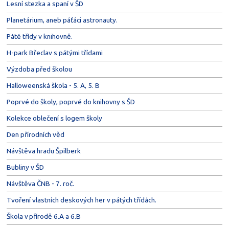
Lesní stezka a spaní v ŠD
Planetárium, aneb páťáci astronauty.
Páté třídy v knihovně.
H-park Břeclav s pátými třídami
Výzdoba před školou
Halloweenská škola - 5. A, 5. B
Poprvé do školy, poprvé do knihovny s ŠD
Kolekce oblečení s logem školy
Den přírodních věd
Návštěva hradu Špilberk
Bubliny v ŠD
Návštěva ČNB - 7. roč.
Tvoření vlastních deskových her v pátých třídách.
Škola v přírodě 6.A a 6.B